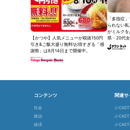
「多指症」
られない私
がミルクをあ
【かつや】人気メニューが税抜150円
県・20代女
引き&ご飯大盛り無料!お得すぎる「感
謝祭」は8月14日まで開催中。
コンテンツ
関連サ
社会
J-CAS
政治
J-CAS
経済
J-CA