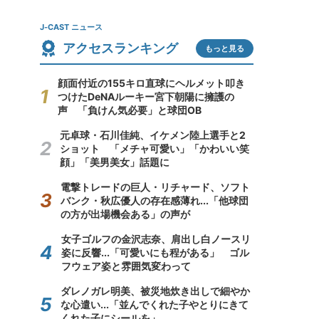
J-CAST ニュース
アクセスランキング
もっと見る
顔面付近の155キロ直球にヘルメット叩き
つけたDeNAルーキー宮下朝陽に擁護の
声 「負けん気必要」と球団OB
元卓球・石川佳純、イケメン陸上選手と2
ショット 「メチャ可愛い」「かわいい笑
顔」「美男美女」話題に
電撃トレードの巨人・リチャード、ソフト
バンク・秋広優人の存在感薄れ...「他球団
の方が出場機会ある」の声が
女子ゴルフの金沢志奈、肩出し白ノースリ
姿に反響...「可愛いにも程がある」 ゴル
フウェア姿と雰囲気変わって
ダレノガレ明美、被災地炊き出しで細やか
な心遣い...「並んでくれた子やとりにきて
くれた子にシールを」