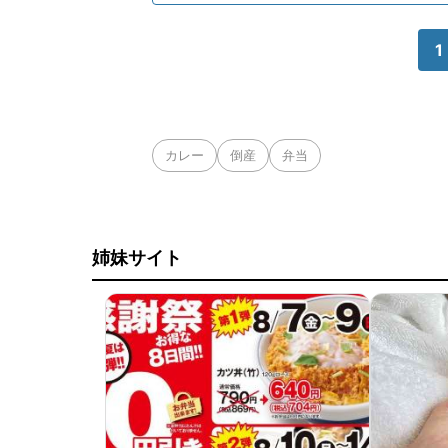
1
カレー
倒産
弁当
姉妹サイト