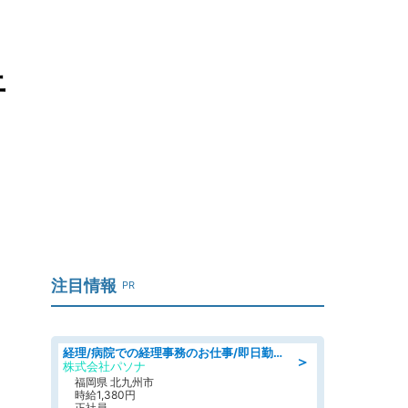
上
注目情報
PR
経理/病院での経理事務のお仕事/即日勤務可/車通勤可/経理/一般事務
＞
株式会社パソナ
福岡県 北九州市
時給1,380円
正社員