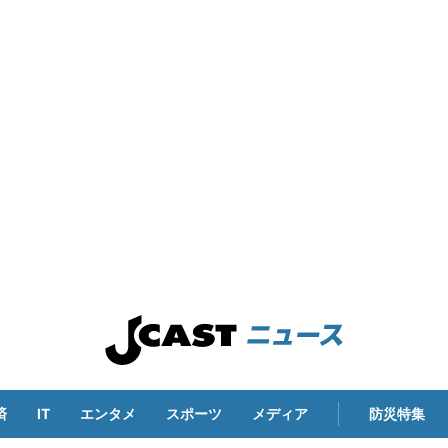
済
IT
エンタメ
スポーツ
メディア
防災特集