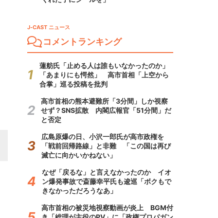
J-CAST ニュース
コメントランキング
蓮舫氏「止める人は誰もいなかったのか」
「あまりにも愕然」 高市首相「上空から
合掌」巡る投稿を批判
高市首相の熊本避難所「3分間」しか視察
せず？SNS拡散 内閣広報官「51分間」だ
と否定
広島原爆の日、小沢一郎氏が高市政権を
「戦前回帰路線」と非難 「この国は再び
滅亡に向かいかねない」
なぜ「戻るな」と言えなかったのか イオ
ン爆発事故で斎藤幸平氏も逡巡「ボクもで
きなかっただろうなあ」
高市首相の被災地視察動画が炎上 BGM付
き「総理が主役のPV」に「政権プロパガン