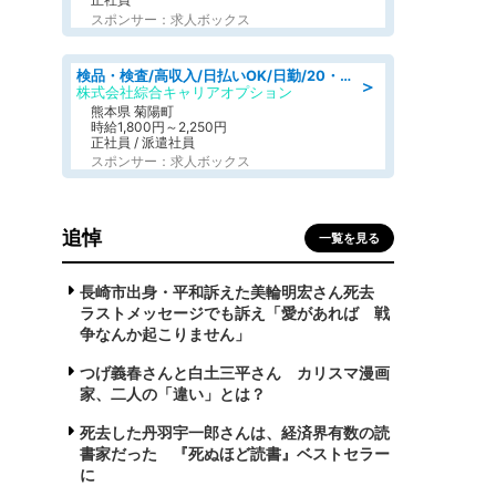
スポンサー：求人ボックス
検品・検査/高収入/日払いOK/日勤/20・30・40代活躍中/製造 工場
＞
株式会社綜合キャリアオプション
熊本県 菊陽町
時給1,800円～2,250円
正社員 / 派遣社員
スポンサー：求人ボックス
追悼
一覧を見る
長崎市出身・平和訴えた美輪明宏さん死去
ラストメッセージでも訴え「愛があれば 戦
争なんか起こりません」
つげ義春さんと白土三平さん カリスマ漫画
家、二人の「違い」とは？
死去した丹羽宇一郎さんは、経済界有数の読
書家だった 『死ぬほど読書』ベストセラー
に