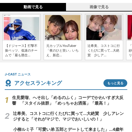
動画で見る
画像で見る
【ドジャース】打撃不
元カップルYouTuber
辻希美、コストコに行
「
振ベッツ、低迷のチー
「夜のひと笑い」いち
くたびに買って...大絶
紗
ムで「最も懸念...
え、新恋...
賛 少しア...
リ
J-CAST ニュース
アクセスランキング
もっと見る
生見愛瑠、へそ出し「めるのふく」コーデでかわいすぎ大反
響 「スタイル抜群」「めっちゃお洒落」「最高！」
辻希美、コストコに行くたびに買って...大絶賛 少しアレン
ジすると「それがマジで、マジでおいしいの！」
小柳ルミ子「可愛い弟 五郎とデートして来ました」...4歳年