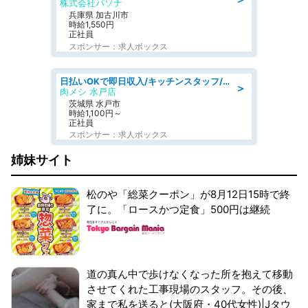
株式会社パソナ
兵庫県 加古川市
時給1,550円
正社員
スポンサー：求人ボックス
日払いOKで即日収入/キッチンスタッフ/デリバリー業務など、自己成長可能な幅広い仕事に挑戦!髪型自由&ピアス・ネイルOK/茨城県/水戸市
＞
肉メシ 水戸店
茨城県 水戸市
時給1,100円～
正社員
スポンサー：求人ボックス
姉妹サイト
松のや「総菜クーポン」が8月12日15時で終
了に。「ロースかつ定食」500円は継続
道の真ん中で歩けなくなった所を抱えて移動
させてくれた工事現場のスタッフ。その後、
家まで私を送ると(大阪府・40代女性)|Jタウ