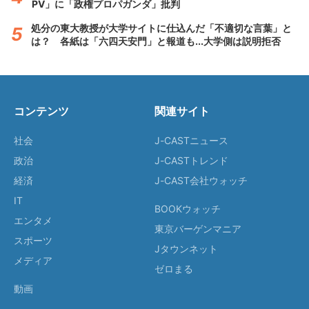
PV」に「政権プロパガンダ」批判
処分の東大教授が大学サイトに仕込んだ「不適切な言葉」と
は？ 各紙は「六四天安門」と報道も...大学側は説明拒否
コンテンツ
関連サイト
社会
J-CASTニュース
政治
J-CASTトレンド
経済
J-CAST会社ウォッチ
IT
BOOKウォッチ
エンタメ
東京バーゲンマニア
スポーツ
Jタウンネット
メディア
ゼロまる
動画