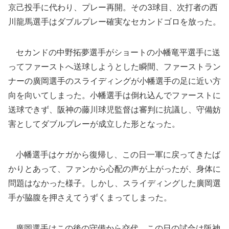
京己投手に代わり、プレー再開。その3球目、次打者の西
川龍馬選手はダブルプレー確実なセカンドゴロを放った。
セカンドの中野拓夢選手がショートの小幡竜平選手に送
ってファーストへ送球しようとした瞬間、ファーストラン
ナーの廣岡選手のスライディングが小幡選手の足に近い方
向を向いてしまった。小幡選手は倒れ込んでファーストに
送球できず、阪神の藤川球児監督は審判に抗議し、守備妨
害としてダブルプレーが成立した形となった。
小幡選手はケガから復帰し、この日一軍に戻ってきたば
かりとあって、ファンから心配の声が上がったが、身体に
問題はなかった様子。しかし、スライディングした廣岡選
手が脇腹を押さえてうずくまってしまった。
廣岡選手はこの後の守備から交代。この日の試合は阪神