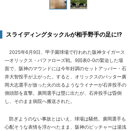
スライディングタックルが相手野手の足に!?
2025年6月9日、甲子園球場で行われた阪神タイガース
―オリックス・バファローズ戦。9回表0-0の緊迫した場
面で、阪神のマウンドには今年好調のセットアッパー・石
井大智投手が上がった。すると、オリックスのバッター廣
岡大志選手が放った火の出るようなライナーが石井投手の
側頭部を直撃。廣岡選手は塁に出たが、石井投手は昏倒
し、そのまま病院へ搬送された。
防ぎようのない事故とはいえ、球場は騒然。廣岡選手も
心配そうな表情を浮かべたまま、阪神のピッチャーは湯浅