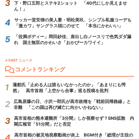
下・野口五郎とステキ2ショット 「40代にしか見えませ
ん！」
サッカー堂安律の美人妻・明松美玖、シンプル私服コーデも
「激カワ」サングラス頭にのせて 「本当にかわいい」
「役満ボディー」岡田紗佳、肩出し白ノースリで色気ダダ漏
れ 国士無双のかわいさ「おかぴーカワイイ」
J-CAST ニュース
コメントランキング
蓮舫氏「止める人は誰もいなかったのか」「あまりにも愕
然」 高市首相「上空から合掌」巡る投稿を批判
広島原爆の日、小沢一郎氏が高市政権を「戦前回帰路線」と
非難 「この国は再び滅亡に向かいかねない」
高市首相の熊本避難所「3分間」しか視察せず？SNS拡散 内
閣広報官「51分間」だと否定
高市首相の被災地視察動画が炎上 BGM付き「総理が主役の