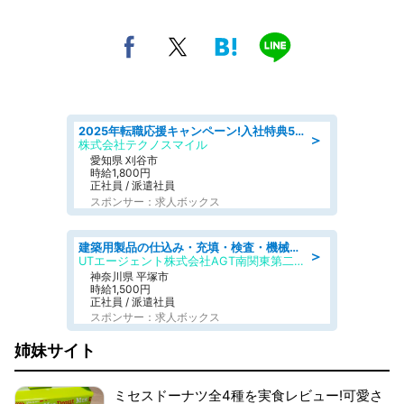
2025年転職応援キャンペーン!入社特典58万円/デンソーで働こう!自動車工場で小型部品の検査業務 denso aichi
＞
株式会社テクノスマイル
愛知県 刈谷市
時給1,800円
正社員 / 派遣社員
スポンサー：求人ボックス
建築用製品の仕込み・充填・検査・機械操作/寮完備/日払い/工場・製造
＞
UTエージェント株式会社AGT南関東第二CU
神奈川県 平塚市
時給1,500円
正社員 / 派遣社員
スポンサー：求人ボックス
姉妹サイト
ミセスドーナツ全4種を実食レビュー!可愛さ