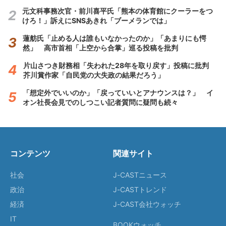
元文科事務次官・前川喜平氏「熊本の体育館にクーラーをつ
けろ！」訴えにSNSあきれ「ブーメランでは」
蓮舫氏「止める人は誰もいなかったのか」「あまりにも愕
然」 高市首相「上空から合掌」巡る投稿を批判
片山さつき財務相「失われた28年を取り戻す」投稿に批判
芥川賞作家「自民党の大失政の結果だろう」
「想定外でいいのか」「戻っていいとアナウンスは？」 イ
オン社長会見でのしつこい記者質問に疑問も続々
コンテンツ
関連サイト
社会
J-CASTニュース
政治
J-CASTトレンド
経済
J-CAST会社ウォッチ
IT
BOOKウォッチ