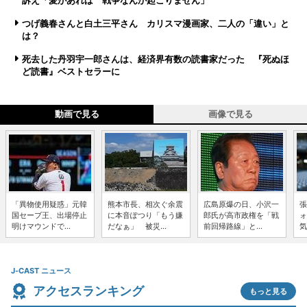
訴え「愛があれば 戦争なんか起こりません」
つげ義春さんと白土三平さん カリスマ漫画家、二人の「違い」と
は？
死去した丹羽宇一郎さんは、経済界有数の読書家だった 『死ぬほ
ど読書』ベストセラーに
動画で見る
画像で見る
「異物使用疑惑」元韓
熊本市長、相次ぐ余震
広島原爆の日、小沢一
張
国セーブ王、出場停止
に本音ぽつり「もう嫌
郎氏が高市政権を「戦
ォ
明けマウンドで...
だなぁ」 被災...
前回帰路線」と...
気
J-CAST ニュース
アクセスランキング
もっと見る