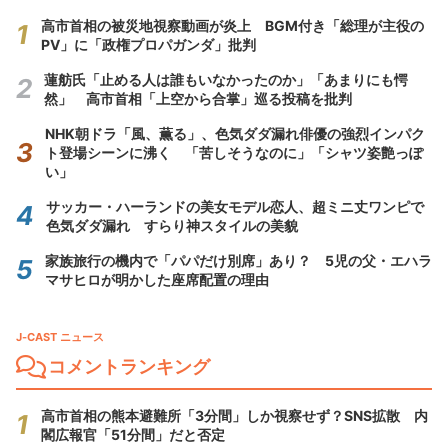
高市首相の被災地視察動画が炎上 BGM付き「総理が主役の
PV」に「政権プロパガンダ」批判
蓮舫氏「止める人は誰もいなかったのか」「あまりにも愕
然」 高市首相「上空から合掌」巡る投稿を批判
NHK朝ドラ「風、薫る」、色気ダダ漏れ俳優の強烈インパク
ト登場シーンに沸く 「苦しそうなのに」「シャツ姿艶っぽ
い」
サッカー・ハーランドの美女モデル恋人、超ミニ丈ワンピで
色気ダダ漏れ すらり神スタイルの美貌
家族旅行の機内で「パパだけ別席」あり？ 5児の父・エハラ
マサヒロが明かした座席配置の理由
J-CAST ニュース
コメントランキング
高市首相の熊本避難所「3分間」しか視察せず？SNS拡散 内
閣広報官「51分間」だと否定