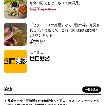
も食べ応えもばっちりで大満足。
「ヒクイドリの部屋」から〝謎の棒〟発見さ
れる 黒くて硬くて...これは何?動物園に聞く|
Jタウンネット
ゼロまる
追悼
一覧を見る
長崎市出身・平和訴えた美輪明宏さん死去 ラストメッセージでも