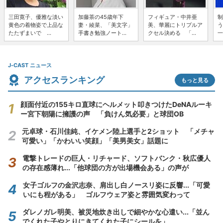
三田寛子、優雅な淡い
加藤茶の45歳年下
フィギュア・中井亜
制
黄色の着物姿で上品な
妻・綾菜、「美文字」
美、華麗にトリプルア
う
たたずまいで ...
手書き勉強ノート...
クセル決める 「...
一
J-CAST ニュース
アクセスランキング
もっと見る
顔面付近の155キロ直球にヘルメット叩きつけたDeNAルーキ
ー宮下朝陽に擁護の声 「負けん気必要」と球団OB
元卓球・石川佳純、イケメン陸上選手と2ショット 「メチャ
可愛い」「かわいい笑顔」「美男美女」話題に
電撃トレードの巨人・リチャード、ソフトバンク・秋広優人
の存在感薄れ...「他球団の方が出場機会ある」の声が
女子ゴルフの金沢志奈、肩出し白ノースリ姿に反響...「可愛
いにも程がある」 ゴルフウェア姿と雰囲気変わって
ダレノガレ明美、被災地炊き出しで細やかな心遣い...「並ん
でくれた子やとりにきてくれた子にシールを」