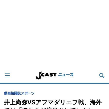
動画
格闘技
スポーツ
井上尚弥VSアフマダリエフ戦、海外