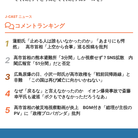
J-CAST ニュース
コメントランキング
蓮舫氏「止める人は誰もいなかったのか」「あまりにも愕
然」 高市首相「上空から合掌」巡る投稿を批判
高市首相の熊本避難所「3分間」しか視察せず？SNS拡散 内
閣広報官「51分間」だと否定
広島原爆の日、小沢一郎氏が高市政権を「戦前回帰路線」と
非難 「この国は再び滅亡に向かいかねない」
なぜ「戻るな」と言えなかったのか イオン爆発事故で斎藤
幸平氏も逡巡「ボクもできなかっただろうなあ」
高市首相の被災地視察動画が炎上 BGM付き「総理が主役の
PV」に「政権プロパガンダ」批判