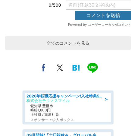
全てのコメントを見る
2026年転職応援キャンペーン!入社特典58万円/デンソーで働こう!自動車工場で小型部品の検査業務 denso aichi
＞
株式会社テクノスマイル
愛知県 豊橋市
時給1,800円
正社員 / 派遣社員
スポンサー：求人ボックス
09月開始/「土日祝休み」グローバル企業での産業保健のお仕事/保健師/高時給/残業なし/服装自由