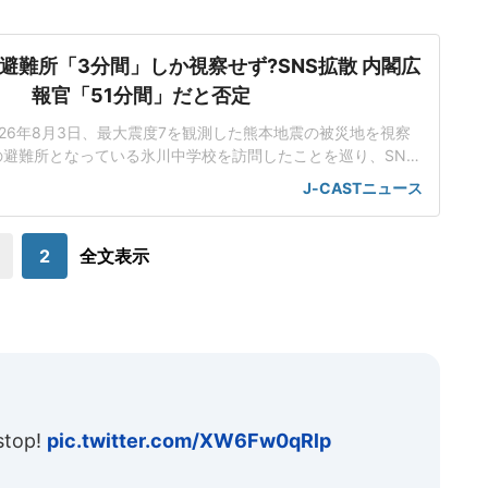
避難所「3分間」しか視察せず?SNS拡散 内閣広
報官「51分間」だと否定
26年8月3日、最大震度7を観測した熊本地震の被災地を視察
避難所となっている氷川中学校を訪問したことを巡り、SNS
わずか「3分間」しか滞在しなかったという情報が拡散してい
J-CASTニュース
閣広報官の公式Xアカウントは4日、事実と全く異なる情報が
たうえで、滞在時間は「51分間」だったと否定した。氷川中
学校の滞在時間が「3分間」だと
2
全文表示
stop!
pic.twitter.com/XW6Fw0qRlp