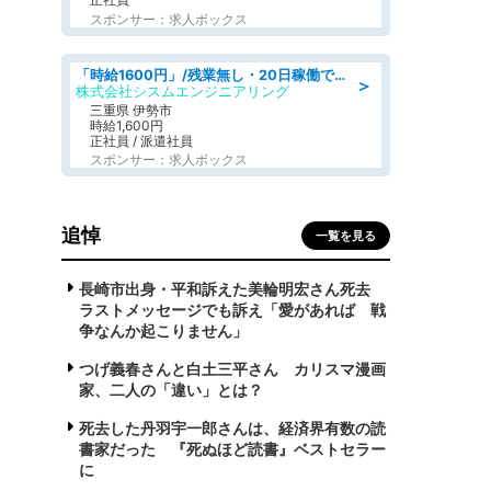
スポンサー：求人ボックス
「時給1600円」/残業無し・20日稼働で月収25万円以上可/人物重視の選考/ねじ締めや梱包業務
＞
株式会社シスムエンジニアリング
三重県 伊勢市
時給1,600円
正社員 / 派遣社員
スポンサー：求人ボックス
追悼
一覧を見る
長崎市出身・平和訴えた美輪明宏さん死去
ラストメッセージでも訴え「愛があれば 戦
争なんか起こりません」
つげ義春さんと白土三平さん カリスマ漫画
家、二人の「違い」とは？
死去した丹羽宇一郎さんは、経済界有数の読
書家だった 『死ぬほど読書』ベストセラー
に