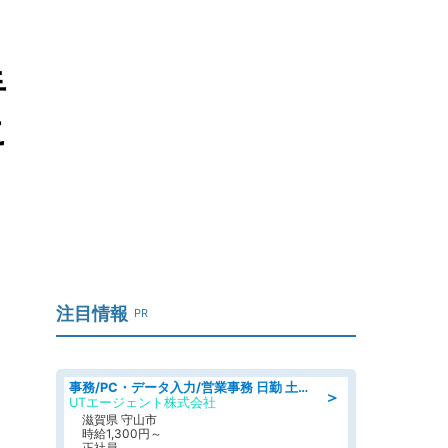
手
こ
注目情報
PR
事務/PC・データ入力/営業事務 日勤 土日休み 船舶用のエンジンを扱う会社 総合事務
＞
UTエージェント株式会社
滋賀県 守山市
時給1,300円～
正社員