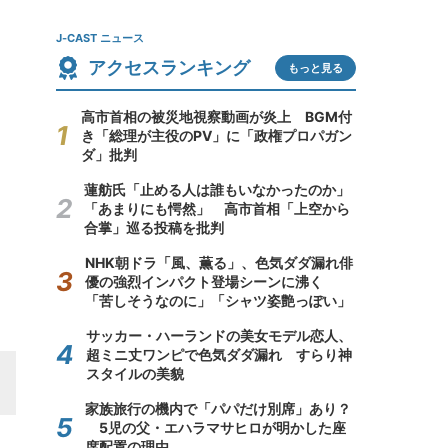
J-CAST ニュース
アクセスランキング
もっと見る
高市首相の被災地視察動画が炎上 BGM付
き「総理が主役のPV」に「政権プロパガン
ダ」批判
蓮舫氏「止める人は誰もいなかったのか」
「あまりにも愕然」 高市首相「上空から
合掌」巡る投稿を批判
NHK朝ドラ「風、薫る」、色気ダダ漏れ俳
優の強烈インパクト登場シーンに沸く
「苦しそうなのに」「シャツ姿艶っぽい」
サッカー・ハーランドの美女モデル恋人、
超ミニ丈ワンピで色気ダダ漏れ すらり神
スタイルの美貌
家族旅行の機内で「パパだけ別席」あり？
5児の父・エハラマサヒロが明かした座
席配置の理由