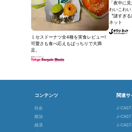
「夜中に見
わいこわい
〝謎すぎる顔
ネット
ミセスドーナツ全4種を実食レビュー!
可愛さも食べ応えもばっちりで大満
足。
コンテンツ
関連サ
社会
J-CAS
政治
J-CAS
経済
J-CA