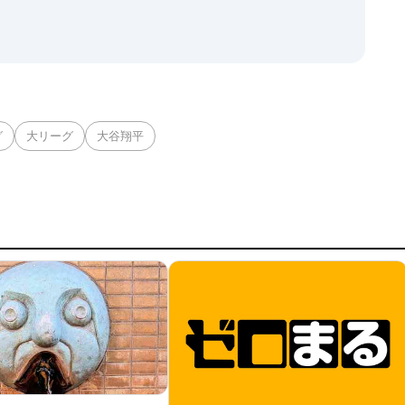
グ
大リーグ
大谷翔平