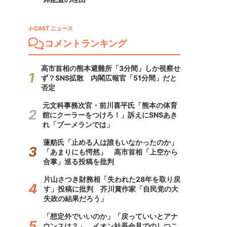
J-CAST ニュース
コメントランキング
高市首相の熊本避難所「3分間」しか視察せ
ず？SNS拡散 内閣広報官「51分間」だと
否定
元文科事務次官・前川喜平氏「熊本の体育
館にクーラーをつけろ！」訴えにSNSあき
れ「ブーメランでは」
蓮舫氏「止める人は誰もいなかったのか」
「あまりにも愕然」 高市首相「上空から
合掌」巡る投稿を批判
片山さつき財務相「失われた28年を取り戻
す」投稿に批判 芥川賞作家「自民党の大
失政の結果だろう」
「想定外でいいのか」「戻っていいとアナ
ウンスは？」 イオン社長会見でのしつこ