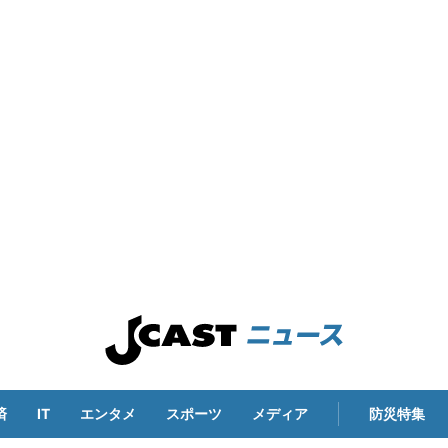
済
IT
エンタメ
スポーツ
メディア
防災特集