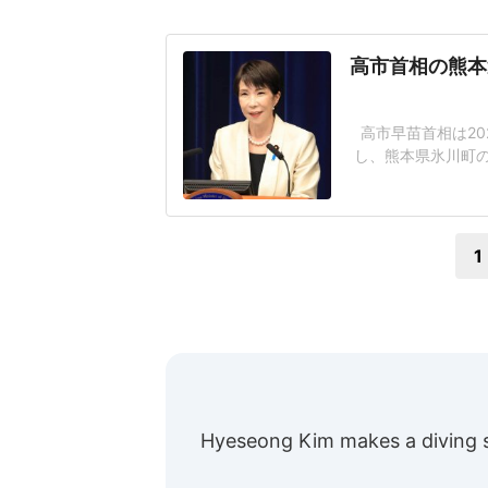
高市首相の熊本
高市早苗首相は20
し、熊本県氷川町の
上では、高市氏が
る。これに対し、内
流れていると言及し
1
Hyeseong Kim makes a diving 