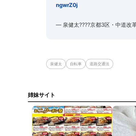
ngwrZ0j
— 泉健太????️京都3区・中道改革連
泉健太
自転車
道路交通法
姉妹サイト