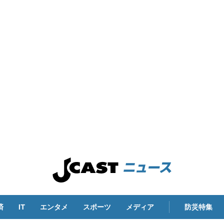
済
IT
エンタメ
スポーツ
メディア
防災特集