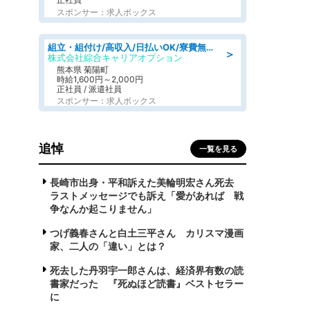
スポンサー：求人ボックス
組立・組付け/高収入/日払いOK/寮費無料/交替制/20・30・40代活躍中
＞
株式会社綜合キャリアオプション
熊本県 菊陽町
時給1,600円～2,000円
正社員 / 派遣社員
スポンサー：求人ボックス
追悼
一覧を見る
長崎市出身・平和訴えた美輪明宏さん死去
ラストメッセージでも訴え「愛があれば 戦
争なんか起こりません」
つげ義春さんと白土三平さん カリスマ漫画
家、二人の「違い」とは？
死去した丹羽宇一郎さんは、経済界有数の読
書家だった 『死ぬほど読書』ベストセラー
に