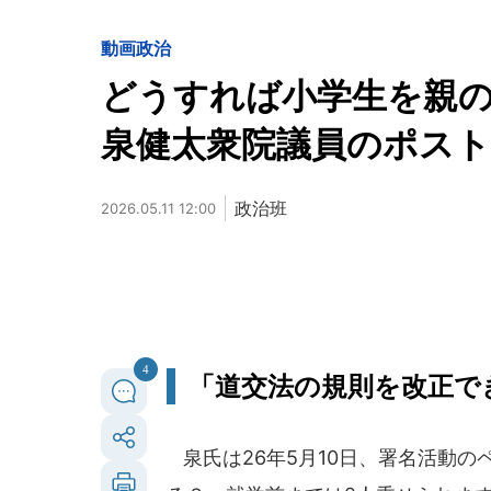
動画
政治
どうすれば小学生を親
泉健太衆院議員のポス
政治班
2026.05.11 12:00
4
「道交法の規則を改正で
泉氏は26年5月10日、署名活動の