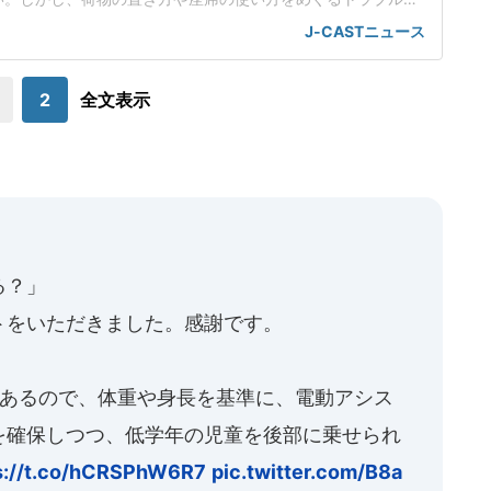
ある。日本民営鉄道協会が実施した「2025年度駅と電車内の
J-CASTニュース
(2025年10月1日~11月30日にウェブ上で実施、5202人が回
もち方・置き方」が20.1%で7位にランクイン。荷物を座席に置
いたり、身体
2
全文表示
る？」
トをいただきました。感謝です。
があるので、体重や身長を基準に、電動アシス
を確保しつつ、低学年の児童を後部に乗せられ
s://t.co/hCRSPhW6R7
pic.twitter.com/B8a