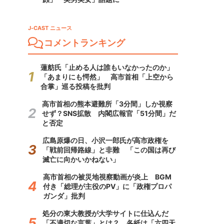
J-CAST ニュース
コメントランキング
蓮舫氏「止める人は誰もいなかったのか」
「あまりにも愕然」 高市首相「上空から
合掌」巡る投稿を批判
高市首相の熊本避難所「3分間」しか視察
せず？SNS拡散 内閣広報官「51分間」だ
と否定
広島原爆の日、小沢一郎氏が高市政権を
「戦前回帰路線」と非難 「この国は再び
滅亡に向かいかねない」
高市首相の被災地視察動画が炎上 BGM
付き「総理が主役のPV」に「政権プロパ
ガンダ」批判
処分の東大教授が大学サイトに仕込んだ
「不適切な言葉」とは？ 各紙は「六四天