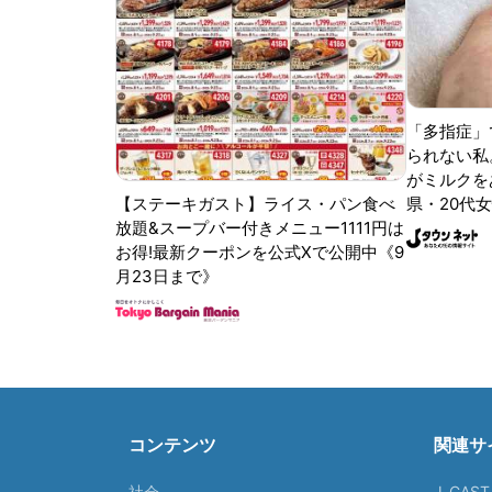
「多指症」
られない私
がミルクをあ
【ステーキガスト】ライス・パン食べ
県・20代女
放題&スープバー付きメニュー1111円は
お得!最新クーポンを公式Xで公開中《9
月23日まで》
コンテンツ
関連サ
社会
J-CAS