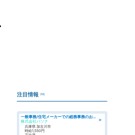
・
注目情報
PR
一般事務/住宅メーカーでの総務事務のお仕事/駅近/即日勤務可/一般事務/人事労務
＞
株式会社パソナ
兵庫県 加古川市
時給1,550円
正社員