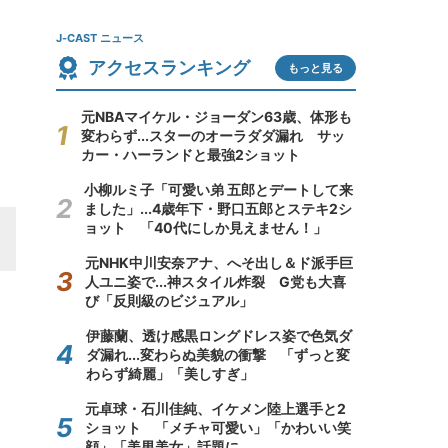
J-CAST ニュース
アクセスランキング
もっと見る
元NBAマイケル・ジョーダン63歳、体形も
変わらず...スターのオーラダダ漏れ サッ
カー・ハーランドと最強2ショット
小柳ルミ子「可愛い弟 五郎とデートして来
ました」...4歳年下・野口五郎とステキ2シ
ョット 「40代にしか見えません！」
元NHK中川安奈アナ、へそ出し＆ド派手巨
人ユニ姿で...神スタイル炸裂 G党も大喜
び「反則級のビジュアル」
伊藤蘭、透け感黒ロングドレス姿で色気ダ
ダ漏れ...変わらぬ美貌の衝撃 「ずっと変
わらず綺麗」「美しすぎ」
元卓球・石川佳純、イケメン陸上選手と2
ショット 「メチャ可愛い」「かわいい笑
顔」「美男美女」話題に