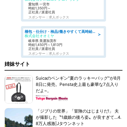
愛知県 一宮市
時給1,350円～
正社員 / 派遣社員
スポンサー：求人ボックス
梱包・仕分け・検品/働きやすくて高時給の仕分け作業長期休暇充実/残業なし
＞
株式会社オオミヤ
岐阜県 美濃加茂市
時給1,450円～1,813円
正社員 / 派遣社員
スポンサー：求人ボックス
姉妹サイト
Suicaのペンギン"夏のラッキーバッグ"が8月
8日に発売。Pensta史上最も豪華な7点入り
だよ~。
「ジブリの世界」「冒険のはじまりだ!」 夫
が撮影した〝1歳娘の後ろ姿〟が良すぎて...4.
8万人感激|Jタウンネット