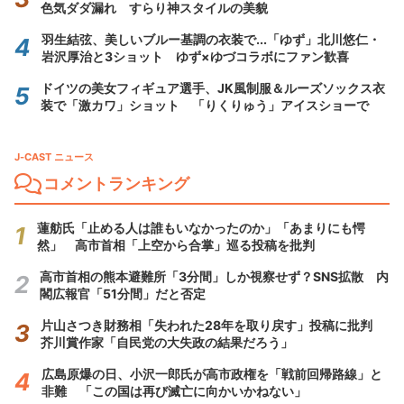
色気ダダ漏れ すらり神スタイルの美貌
羽生結弦、美しいブルー基調の衣装で...「ゆず」北川悠仁・
岩沢厚治と3ショット ゆず×ゆづコラボにファン歓喜
ドイツの美女フィギュア選手、JK風制服＆ルーズソックス衣
装で「激カワ」ショット 「りくりゅう」アイスショーで
J-CAST ニュース
コメントランキング
蓮舫氏「止める人は誰もいなかったのか」「あまりにも愕
然」 高市首相「上空から合掌」巡る投稿を批判
高市首相の熊本避難所「3分間」しか視察せず？SNS拡散 内
閣広報官「51分間」だと否定
片山さつき財務相「失われた28年を取り戻す」投稿に批判
芥川賞作家「自民党の大失政の結果だろう」
広島原爆の日、小沢一郎氏が高市政権を「戦前回帰路線」と
非難 「この国は再び滅亡に向かいかねない」