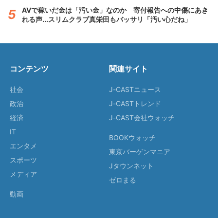
AVで稼いだ金は「汚い金」なのか 寄付報告への中傷にあき
れる声...スリムクラブ真栄田もバッサリ「汚い心だね」
コンテンツ
関連サイト
社会
J-CASTニュース
政治
J-CASTトレンド
経済
J-CAST会社ウォッチ
IT
BOOKウォッチ
エンタメ
東京バーゲンマニア
スポーツ
Jタウンネット
メディア
ゼロまる
動画