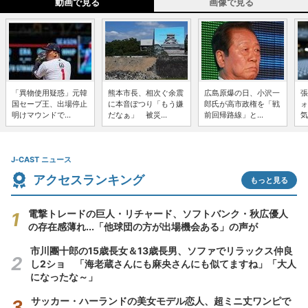
動画で見る
画像で見る
「異物使用疑惑」元韓
熊本市長、相次ぐ余震
広島原爆の日、小沢一
張
国セーブ王、出場停止
に本音ぽつり「もう嫌
郎氏が高市政権を「戦
ォ
明けマウンドで...
だなぁ」 被災...
前回帰路線」と...
気
J-CAST ニュース
アクセスランキング
もっと見る
電撃トレードの巨人・リチャード、ソフトバンク・秋広優人
の存在感薄れ...「他球団の方が出場機会ある」の声が
市川團十郎の15歳長女＆13歳長男、ソファでリラックス仲良
し2ショ 「海老蔵さんにも麻央さんにも似てますね」「大人
になったな～」
サッカー・ハーランドの美女モデル恋人、超ミニ丈ワンピで