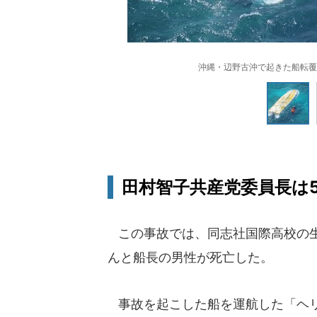
沖縄・辺野古沖で起きた船転覆
田村智子共産党委員長は5
この事故では、同志社国際高校の生
んと船長の男性が死亡した。
事故を起こした船を運航した「ヘリ