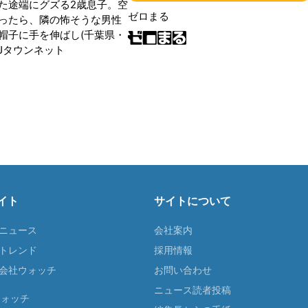
た途端にグズる2歳息子。空
ゼロまる
ったら、隣の怖そうな男性
帽子に手を伸ばし(千葉県・
|Jタウンネット
イト
サイトについて
Tニュース
会社案内
Tトレンド
採用情報
ST会社ウォッチ
お問い合わせ
ニュース読者投稿
ウォッチ