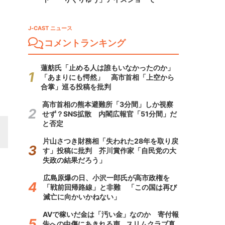
J-CAST ニュース
コメントランキング
蓮舫氏「止める人は誰もいなかったのか」
「あまりにも愕然」 高市首相「上空から
合掌」巡る投稿を批判
高市首相の熊本避難所「3分間」しか視察
せず？SNS拡散 内閣広報官「51分間」だ
と否定
片山さつき財務相「失われた28年を取り戻
す」投稿に批判 芥川賞作家「自民党の大
失政の結果だろう」
広島原爆の日、小沢一郎氏が高市政権を
「戦前回帰路線」と非難 「この国は再び
滅亡に向かいかねない」
AVで稼いだ金は「汚い金」なのか 寄付報
告への中傷にあきれる声...スリムクラブ真