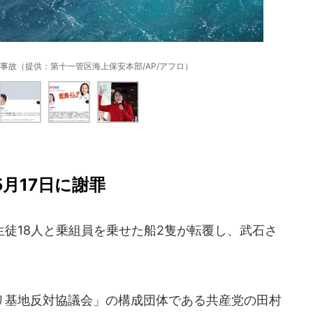
事故（提供：第十一管区海上保安本部/AP/アフロ）
月17日に謝罪
徒18人と乗組員を乗せた船2隻が転覆し、武石さ
基地反対協議会」の構成団体である共産党の田村