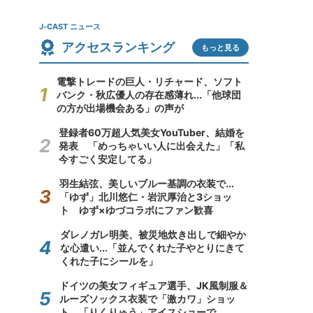
J-CAST ニュース
アクセスランキング
もっと見る
電撃トレードの巨人・リチャード、ソフト
バンク・秋広優人の存在感薄れ...「他球団
の方が出場機会ある」の声が
登録者60万超人気美女YouTuber、結婚を
発表 「めっちゃいい人に出会えた」「私
今すごく安定してる」
羽生結弦、美しいブルー基調の衣装で...
「ゆず」北川悠仁・岩沢厚治と3ショッ
ト ゆず×ゆづコラボにファン歓喜
ダレノガレ明美、被災地炊き出しで細やか
な心遣い...「並んでくれた子やとりにきて
くれた子にシールを」
ドイツの美女フィギュア選手、JK風制服＆
ルーズソックス衣装で「激カワ」ショッ
ト 「りくりゅう」アイスショーで