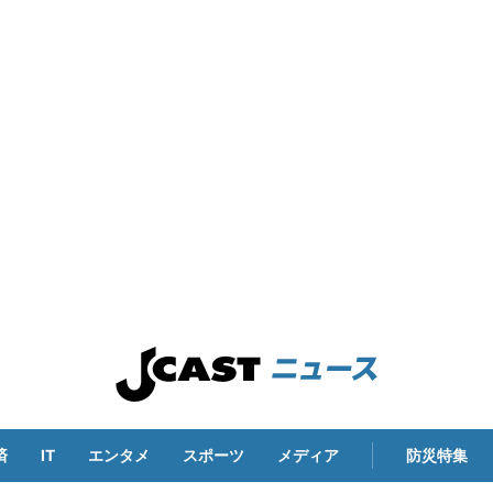
済
IT
エンタメ
スポーツ
メディア
防災特集