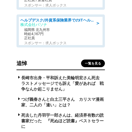
スポンサー：求人ボックス
ヘルプデスク/外資系保険業界でのITヘルプデスク業務/駅近/即日勤務可/ヘルプデスク
＞
株式会社パソナ
福岡県 北九州市
時給4,167円
正社員
スポンサー：求人ボックス
追悼
一覧を見る
長崎市出身・平和訴えた美輪明宏さん死去
ラストメッセージでも訴え「愛があれば 戦
争なんか起こりません」
つげ義春さんと白土三平さん カリスマ漫画
家、二人の「違い」とは？
死去した丹羽宇一郎さんは、経済界有数の読
書家だった 『死ぬほど読書』ベストセラー
に