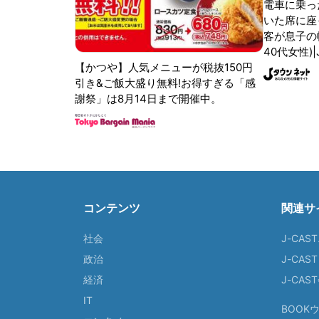
電車に乗っ
いた席に座
客が息子の
40代女性)
【かつや】人気メニューが税抜150円
引き&ご飯大盛り無料!お得すぎる「感
謝祭」は8月14日まで開催中。
コンテンツ
関連サ
社会
J-CAS
政治
J-CAS
経済
J-CA
IT
BOOK