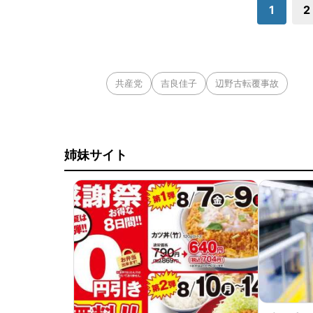
1
2
共産党
吉良佳子
辺野古転覆事故
姉妹サイト