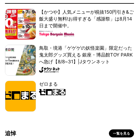
【かつや】人気メニューが税抜150円引き&ご
飯大盛り無料!お得すぎる「感謝祭」は8月14
日まで開催中。
鳥取・境港「ゲゲゲの妖怪楽園」限定だった
鬼太郎グッズ買える 銀座・博品館TOY PARK
へ急げ【8/8~31】|Jタウンネット
ゼロまる
追悼
一覧を見る