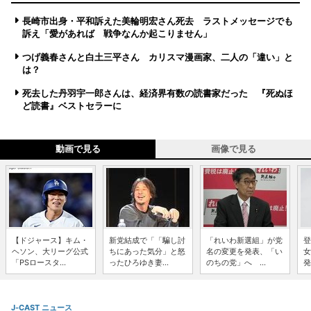
長崎市出身・平和訴えた美輪明宏さん死去 ラストメッセージでも
訴え「愛があれば 戦争なんか起こりません」
つげ義春さんと白土三平さん カリスマ漫画家、二人の「違い」と
は？
死去した丹羽宇一郎さんは、経済界有数の読書家だった 『死ぬほ
ど読書』ベストセラーに
動画で見る
画像で見る
【ドジャース】キム・
新党結成で「「騙し討
「れいわ新選組」が党
登
ヘソン、大リーグ公式
ちにあった気分」と怒
名の変更を発表、「い
女
「PSロースタ...
ったひろゆき妻...
のちの党」へ ...
発
J-CAST ニュース