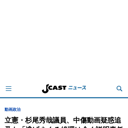
動画
政治
立憲・杉尾秀哉議員、中傷動画疑惑追