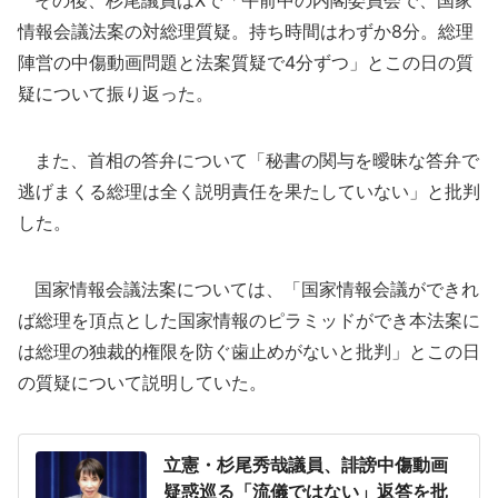
その後、杉尾議員はXで「午前中の内閣委員会で、国家
情報会議法案の対総理質疑。持ち時間はわずか8分。総理
陣営の中傷動画問題と法案質疑で4分ずつ」とこの日の質
疑について振り返った。
また、首相の答弁について「秘書の関与を曖昧な答弁で
逃げまくる総理は全く説明責任を果たしていない」と批判
した。
国家情報会議法案については、「国家情報会議ができれ
ば総理を頂点とした国家情報のピラミッドができ本法案に
は総理の独裁的権限を防ぐ歯止めがないと批判」とこの日
の質疑について説明していた。
立憲・杉尾秀哉議員、誹謗中傷動画
疑惑巡る「流儀ではない」返答を批