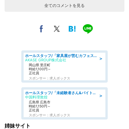
全てのコメントを見る
ホールスタッフ/「家具屋が営むカフェスタッフ!」週2日～OK!嬉しいまかない付き/岡山県/浅口郡里庄町
＞
AKASE GROUP株式会社
岡山県 里庄町
時給1,100円～
正社員
スポンサー：求人ボックス
ホールスタッフ/「未経験者さん&バイトデビューも大歓迎」残業ほぼなし×1日3時間〜勤務OK!フォロー体制も充実/広島県/広島市南区
＞
中国料理敦煌
広島県 広島市
時給1,150円～
正社員
スポンサー：求人ボックス
姉妹サイト