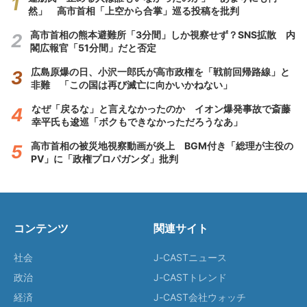
然」 高市首相「上空から合掌」巡る投稿を批判
高市首相の熊本避難所「3分間」しか視察せず？SNS拡散 内
閣広報官「51分間」だと否定
広島原爆の日、小沢一郎氏が高市政権を「戦前回帰路線」と
非難 「この国は再び滅亡に向かいかねない」
なぜ「戻るな」と言えなかったのか イオン爆発事故で斎藤
幸平氏も逡巡「ボクもできなかっただろうなあ」
高市首相の被災地視察動画が炎上 BGM付き「総理が主役の
PV」に「政権プロパガンダ」批判
コンテンツ
関連サイト
社会
J-CASTニュース
政治
J-CASTトレンド
経済
J-CAST会社ウォッチ