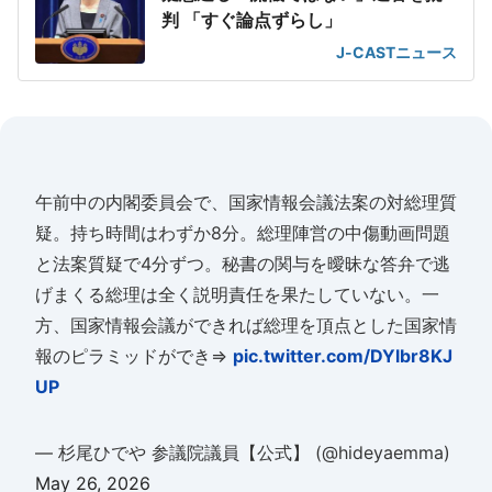
判 「すぐ論点ずらし」
J-CASTニュース
午前中の内閣委員会で、国家情報会議法案の対総理質
疑。持ち時間はわずか8分。総理陣営の中傷動画問題
と法案質疑で4分ずつ。秘書の関与を曖昧な答弁で逃
げまくる総理は全く説明責任を果たしていない。一
方、国家情報会議ができれば総理を頂点とした国家情
報のピラミッドができ⇒
pic.twitter.com/DYlbr8KJ
UP
— 杉尾ひでや 参議院議員【公式】 (@hideyaemma)
May 26, 2026