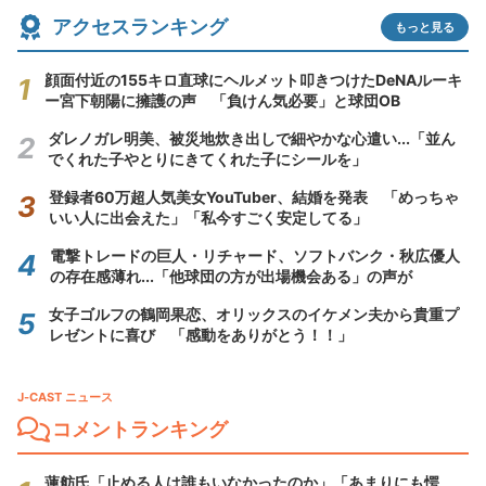
アクセスランキング
もっと見る
顔面付近の155キロ直球にヘルメット叩きつけたDeNAルーキ
ー宮下朝陽に擁護の声 「負けん気必要」と球団OB
ダレノガレ明美、被災地炊き出しで細やかな心遣い...「並ん
でくれた子やとりにきてくれた子にシールを」
登録者60万超人気美女YouTuber、結婚を発表 「めっちゃ
いい人に出会えた」「私今すごく安定してる」
電撃トレードの巨人・リチャード、ソフトバンク・秋広優人
の存在感薄れ...「他球団の方が出場機会ある」の声が
女子ゴルフの鶴岡果恋、オリックスのイケメン夫から貴重プ
レゼントに喜び 「感動をありがとう！！」
J-CAST ニュース
コメントランキング
蓮舫氏「止める人は誰もいなかったのか」「あまりにも愕