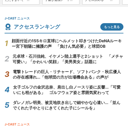
J-CAST ニュース
アクセスランキング
もっと見る
顔面付近の155キロ直球にヘルメット叩きつけたDeNAルーキ
ー宮下朝陽に擁護の声 「負けん気必要」と球団OB
元卓球・石川佳純、イケメン陸上選手と2ショット 「メチャ
可愛い」「かわいい笑顔」「美男美女」話題に
電撃トレードの巨人・リチャード、ソフトバンク・秋広優人
の存在感薄れ...「他球団の方が出場機会ある」の声が
女子ゴルフの金沢志奈、肩出し白ノースリ姿に反響...「可愛
いにも程がある」 ゴルフウェア姿と雰囲気変わって
ダレノガレ明美、被災地炊き出しで細やかな心遣い...「並ん
でくれた子やとりにきてくれた子にシールを」
J-CAST ニュース