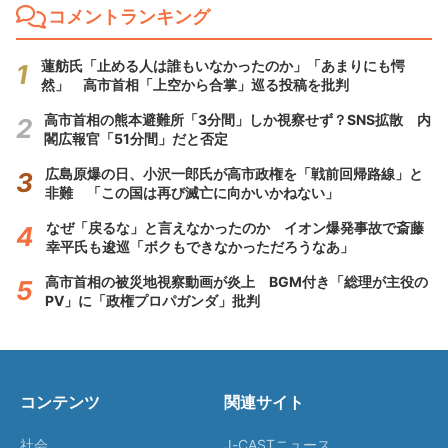
コメントランキング
蓮舫氏「止める人は誰もいなかったのか」「あまりにも愕
然」 高市首相「上空から合掌」巡る投稿を批判
高市首相の熊本避難所「3分間」しか視察せず？SNS拡散 内
閣広報官「51分間」だと否定
広島原爆の日、小沢一郎氏が高市政権を「戦前回帰路線」と
非難 「この国は再び滅亡に向かいかねない」
なぜ「戻るな」と言えなかったのか イオン爆発事故で斎藤
幸平氏も逡巡「ボクもできなかっただろうなあ」
高市首相の被災地視察動画が炎上 BGM付き「総理が主役の
PV」に「政権プロパガンダ」批判
コンテンツ
関連サイト
社会
J-CASTニュース