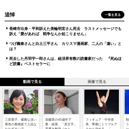
追悼
一覧を見る
長崎市出身・平和訴えた美輪明宏さん死去 ラストメッセージでも
訴え「愛があれば 戦争なんか起こりません」
つげ義春さんと白土三平さん カリスマ漫画家、二人の「違い」と
は？
死去した丹羽宇一郎さんは、経済界有数の読書家だった 『死ぬほ
ど読書』ベストセラーに
動画で見る
画像で見る
三田寛子、優雅な淡い
加藤茶の45歳年下
フィギュア・中井亜
制
黄色の着物姿で上品な
妻・綾菜、「美文字」
美、華麗にトリプルア
う
たたずまいで ...
手書き勉強ノート...
クセル決める 「...
一