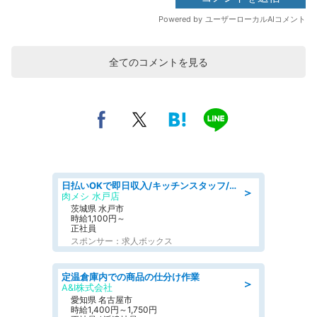
全てのコメントを見る
日払いOKで即日収入/キッチンスタッフ/「原付免許必須」デリバリー業務など、自己成長可能な幅広い仕事に挑戦!髪型自由&ピアス・ネイルOK/茨城県/水戸市
＞
肉メシ 水戸店
茨城県 水戸市
時給1,100円～
正社員
スポンサー：求人ボックス
定温倉庫内での商品の仕分け作業
＞
A&I株式会社
愛知県 名古屋市
時給1,400円～1,750円