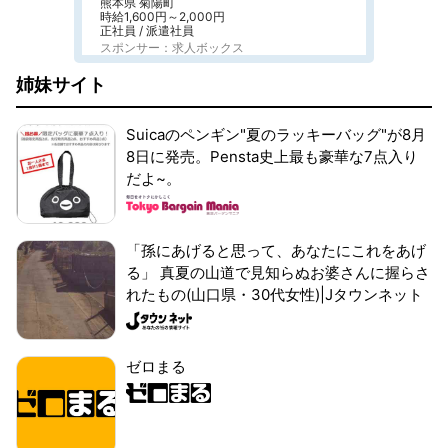
熊本県 菊陽町
時給1,600円～2,000円
正社員 / 派遣社員
スポンサー：求人ボックス
姉妹サイト
Suicaのペンギン"夏のラッキーバッグ"が8月
8日に発売。Pensta史上最も豪華な7点入り
だよ~。
「孫にあげると思って、あなたにこれをあげ
る」 真夏の山道で見知らぬお婆さんに握らさ
れたもの(山口県・30代女性)|Jタウンネット
ゼロまる