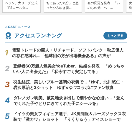
ヘソン、大リーグ公式
ちにあった気分」と怒
名の変更を発表、「い
女
「PSロースタ...
ったひろゆき妻...
のちの党」へ ...
発
J-CAST ニュース
アクセスランキング
もっと見る
電撃トレードの巨人・リチャード、ソフトバンク・秋広優人
の存在感薄れ...「他球団の方が出場機会ある」の声が
登録者60万超人気美女YouTuber、結婚を発表 「めっちゃ
いい人に出会えた」「私今すごく安定してる」
羽生結弦、美しいブルー基調の衣装で...「ゆず」北川悠仁・
岩沢厚治と3ショット ゆず×ゆづコラボにファン歓喜
ダレノガレ明美、被災地炊き出しで細やかな心遣い...「並ん
でくれた子やとりにきてくれた子にシールを」
ドイツの美女フィギュア選手、JK風制服＆ルーズソックス衣
装で「激カワ」ショット 「りくりゅう」アイスショーで