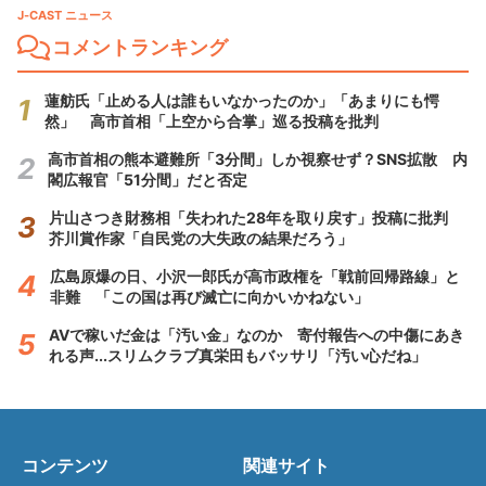
J-CAST ニュース
コメントランキング
蓮舫氏「止める人は誰もいなかったのか」「あまりにも愕
然」 高市首相「上空から合掌」巡る投稿を批判
高市首相の熊本避難所「3分間」しか視察せず？SNS拡散 内
閣広報官「51分間」だと否定
片山さつき財務相「失われた28年を取り戻す」投稿に批判
芥川賞作家「自民党の大失政の結果だろう」
広島原爆の日、小沢一郎氏が高市政権を「戦前回帰路線」と
非難 「この国は再び滅亡に向かいかねない」
AVで稼いだ金は「汚い金」なのか 寄付報告への中傷にあき
れる声...スリムクラブ真栄田もバッサリ「汚い心だね」
コンテンツ
関連サイト