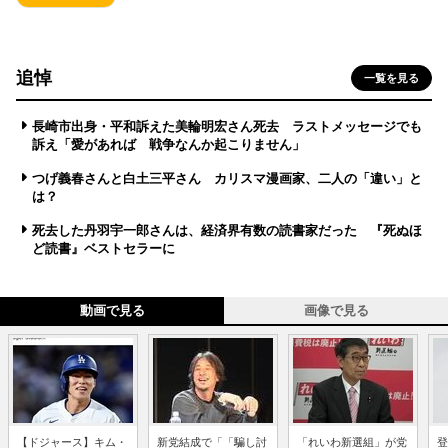
追悼
一覧を見る
長崎市出身・平和訴えた美輪明宏さん死去 ラストメッセージでも
訴え「愛があれば 戦争なんか起こりません」
つげ義春さんと白土三平さん カリスマ漫画家、二人の「違い」と
は？
死去した丹羽宇一郎さんは、経済界有数の読書家だった 『死ぬほ
ど読書』ベストセラーに
動画で見る
画像で見る
【ドジャース】キム・
新党結成で「「騙し討
「れいわ新選組」が党
登