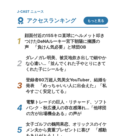
J-CAST ニュース
アクセスランキング
もっと見る
顔面付近の155キロ直球にヘルメット叩き
つけたDeNAルーキー宮下朝陽に擁護の
声 「負けん気必要」と球団OB
ダレノガレ明美、被災地炊き出しで細やか
な心遣い...「並んでくれた子やとりにきて
くれた子にシールを」
登録者60万超人気美女YouTuber、結婚を
発表 「めっちゃいい人に出会えた」「私
今すごく安定してる」
電撃トレードの巨人・リチャード、ソフト
バンク・秋広優人の存在感薄れ...「他球団
の方が出場機会ある」の声が
女子ゴルフの鶴岡果恋、オリックスのイケ
メン夫から貴重プレゼントに喜び 「感動
をありがとう！！」