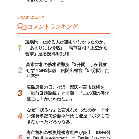
J-CAST ニュース
コメントランキング
蓮舫氏「止める人は誰もいなかったのか」
「あまりにも愕然」 高市首相「上空から
合掌」巡る投稿を批判
高市首相の熊本避難所「3分間」しか視察
せず？SNS拡散 内閣広報官「51分間」だ
と否定
広島原爆の日、小沢一郎氏が高市政権を
「戦前回帰路線」と非難 「この国は再び
滅亡に向かいかねない」
なぜ「戻るな」と言えなかったのか イオ
ン爆発事故で斎藤幸平氏も逡巡「ボクもで
きなかっただろうなあ」
高市首相の被災地視察動画が炎上 BGM付
き「総理が主役のPV」に「政権プロパガン