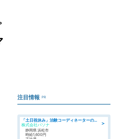
プ
マ
注目情報
PR
「土日祝休み」治験コーディネーターのお仕事/未経験OK
＞
株式会社パソナ
静岡県 浜松市
時給1,600円
正社員