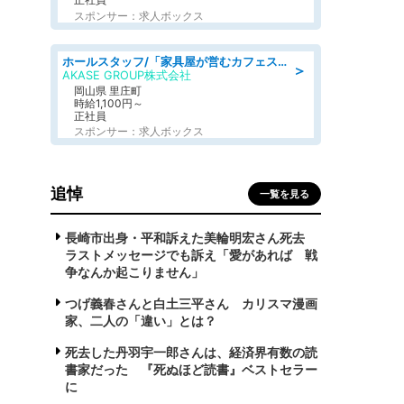
スポンサー：求人ボックス
ホールスタッフ/「家具屋が営むカフェスタッフ!」週2日～OK!嬉しいまかない付き/岡山県/浅口郡里庄町
＞
AKASE GROUP株式会社
岡山県 里庄町
時給1,100円～
正社員
スポンサー：求人ボックス
追悼
一覧を見る
長崎市出身・平和訴えた美輪明宏さん死去
ラストメッセージでも訴え「愛があれば 戦
争なんか起こりません」
つげ義春さんと白土三平さん カリスマ漫画
家、二人の「違い」とは？
死去した丹羽宇一郎さんは、経済界有数の読
書家だった 『死ぬほど読書』ベストセラー
に