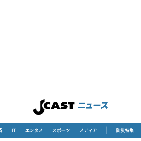
済
IT
エンタメ
スポーツ
メディア
防災特集