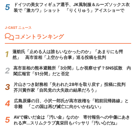
ドイツの美女フィギュア選手、JK風制服＆ルーズソックス衣
装で「激カワ」ショット 「りくりゅう」アイスショーで
J-CAST ニュース
コメントランキング
蓮舫氏「止める人は誰もいなかったのか」「あまりにも愕
然」 高市首相「上空から合掌」巡る投稿を批判
高市首相の熊本避難所「3分間」しか視察せず？SNS拡散 内
閣広報官「51分間」だと否定
片山さつき財務相「失われた28年を取り戻す」投稿に批判
芥川賞作家「自民党の大失政の結果だろう」
広島原爆の日、小沢一郎氏が高市政権を「戦前回帰路線」と
非難 「この国は再び滅亡に向かいかねない」
AVで稼いだ金は「汚い金」なのか 寄付報告への中傷にあき
れる声...スリムクラブ真栄田もバッサリ「汚い心だね」