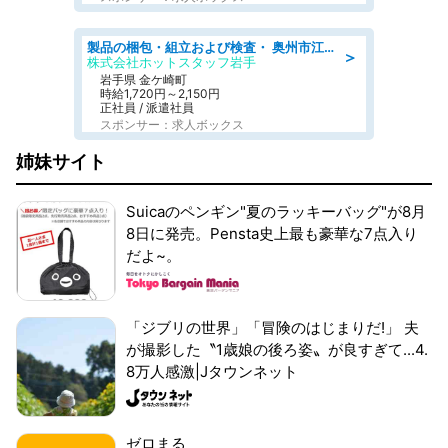
製品の梱包・組立および検査・ 奥州市江刺/大手企業で長期安定 梱包・検査・組立/半年経過毎に5万円の報奨金有
＞
株式会社ホットスタッフ岩手
岩手県 金ケ崎町
時給1,720円～2,150円
正社員 / 派遣社員
スポンサー：求人ボックス
姉妹サイト
Suicaのペンギン"夏のラッキーバッグ"が8月
8日に発売。Pensta史上最も豪華な7点入り
だよ~。
「ジブリの世界」「冒険のはじまりだ!」 夫
が撮影した〝1歳娘の後ろ姿〟が良すぎて...4.
8万人感激|Jタウンネット
ゼロまる