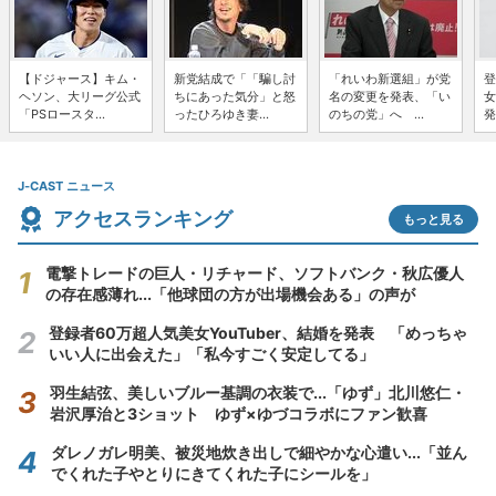
【ドジャース】キム・
新党結成で「「騙し討
「れいわ新選組」が党
登
ヘソン、大リーグ公式
ちにあった気分」と怒
名の変更を発表、「い
女
「PSロースタ...
ったひろゆき妻...
のちの党」へ ...
発
J-CAST ニュース
アクセスランキング
もっと見る
電撃トレードの巨人・リチャード、ソフトバンク・秋広優人
の存在感薄れ...「他球団の方が出場機会ある」の声が
登録者60万超人気美女YouTuber、結婚を発表 「めっちゃ
いい人に出会えた」「私今すごく安定してる」
羽生結弦、美しいブルー基調の衣装で...「ゆず」北川悠仁・
岩沢厚治と3ショット ゆず×ゆづコラボにファン歓喜
ダレノガレ明美、被災地炊き出しで細やかな心遣い...「並ん
でくれた子やとりにきてくれた子にシールを」