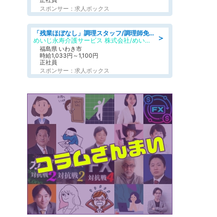
スポンサー：求人ボックス
「残業ほぼなし」調理スタッフ/調理師免許必須/正職員/日勤のみ/住宅型有料老人ホーム
＞
めいじ永寿介護サービス 株式会社/めいじ永寿介護サービスセンター
福島県 いわき市
時給1,033円～1,100円
正社員
スポンサー：求人ボックス