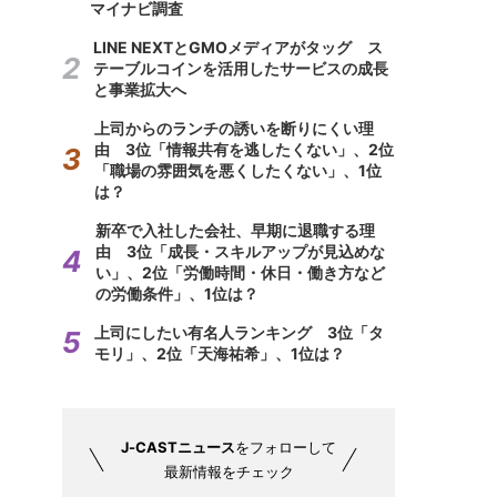
マイナビ調査
LINE NEXTとGMOメディアがタッグ ス
テーブルコインを活用したサービスの成長
と事業拡大へ
上司からのランチの誘いを断りにくい理
由 3位「情報共有を逃したくない」、2位
「職場の雰囲気を悪くしたくない」、1位
は？
新卒で入社した会社、早期に退職する理
由 3位「成長・スキルアップが見込めな
い」、2位「労働時間・休日・働き方など
の労働条件」、1位は？
上司にしたい有名人ランキング 3位「タ
モリ」、2位「天海祐希」、1位は？
J-CASTニュース
をフォローして
最新情報をチェック