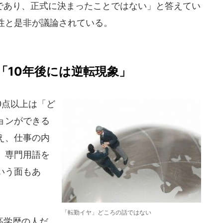
あり、正式に決まったことではない」と答えてい
性と是非が議論されている。
「10年後には逆転現象」
0点以上は「ど
ョンができる
え、仕事の内
、専門用語を
いう面もあ
「転勤イヤ」どころの話ではない
高学歴の人だ