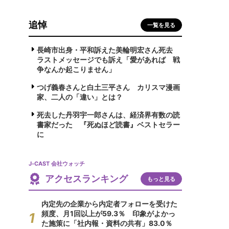
追悼
一覧を見る
長崎市出身・平和訴えた美輪明宏さん死去
ラストメッセージでも訴え「愛があれば 戦
争なんか起こりません」
つげ義春さんと白土三平さん カリスマ漫画
家、二人の「違い」とは？
死去した丹羽宇一郎さんは、経済界有数の読
書家だった 『死ぬほど読書』ベストセラー
に
J-CAST 会社ウォッチ
アクセスランキング
もっと見る
内定先の企業から内定者フォローを受けた
頻度、月1回以上が59.3％ 印象がよかっ
た施策に「社内報・資料の共有」83.0％