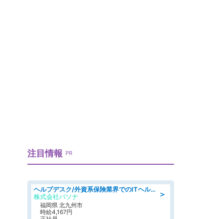
に
注目情報
PR
ヘルプデスク/外資系保険業界でのITヘルプデスク業務/駅近/即日勤務可/ヘルプデスク
＞
株式会社パソナ
福岡県 北九州市
時給4,167円
正社員