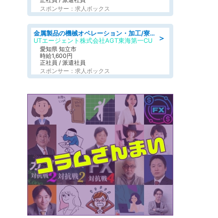
スポンサー：求人ボックス
金属製品の機械オペレーション・加工/寮完備/日払い/工場・製造
＞
UTエージェント株式会社AGT東海第一CU
愛知県 知立市
時給1,600円
正社員 / 派遣社員
スポンサー：求人ボックス