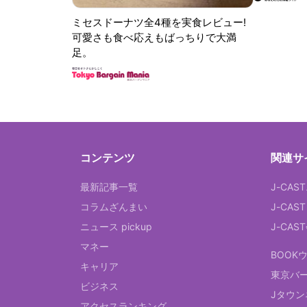
ミセスドーナツ全4種を実食レビュー!
可愛さも食べ応えもばっちりで大満
足。
コンテンツ
関連サ
最新記事一覧
J-CAS
コラムざんまい
J-CAS
ニュース pickup
J-CA
マネー
BOOK
キャリア
東京バ
ビジネス
Jタウン
アクセスランキング