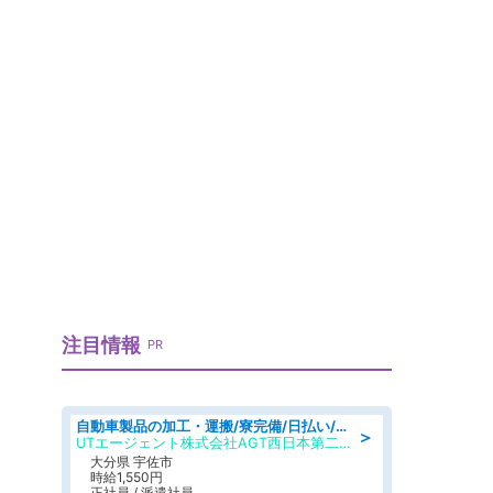
注目情報
PR
自動車製品の加工・運搬/寮完備/日払い/工場・製造
＞
UTエージェント株式会社AGT西日本第二CU
大分県 宇佐市
時給1,550円
正社員 / 派遣社員