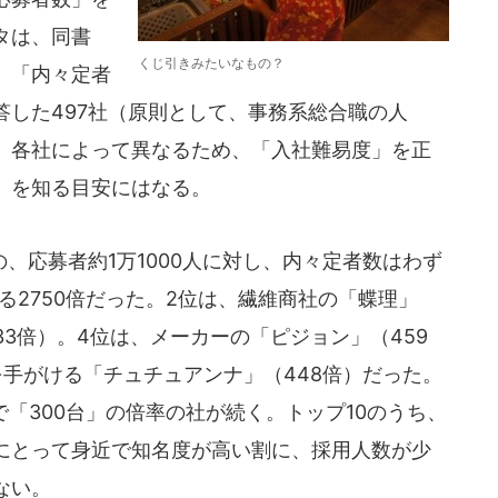
タは、同書
くじ引きみたいなもの？
、「内々定者
答した497社（原則として、事務系総合職の人
、各社によって異なるため、「入社難易度」を正
」を知る目安にはなる。
応募者約1万1000人に対し、内々定者数はわず
る2750倍だった。2位は、繊維商社の「蝶理」
33倍）。4位は、メーカーの「ピジョン」（459
手がける「チュチュアンナ」（448倍）だった。
で「300台」の倍率の社が続く。トップ10のうち、
にとって身近で知名度が高い割に、採用人数が少
ない。