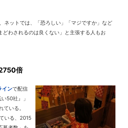
り、ネットでは、「恐ろしい」「マジですか」など
まどわされるのは良くない」と主張する人もお
750倍
ライン
で配信
低い50社』」
されている。
ている、2015
応募者数」を