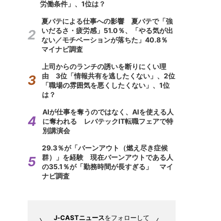
労働条件」、1位は？
夏バテによる仕事への影響 夏バテで「強
いだるさ・疲労感」51.0％、「やる気が出
ない／モチベーションが落ちた」40.8％
マイナビ調査
上司からのランチの誘いを断りにくい理
由 3位「情報共有を逃したくない」、2位
「職場の雰囲気を悪くしたくない」、1位
は？
AIが仕事を奪うのではなく、AIを使える人
に奪われる レバテックIT転職フェアで特
別講演会
29.3％が「バーンアウト（燃え尽き症候
群）」を経験 現在バーンアウトである人
の35.1％が「勤務時間が長すぎる」 マイ
ナビ調査
J-CASTニュース
をフォローして