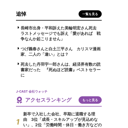
追悼
一覧を見る
長崎市出身・平和訴えた美輪明宏さん死去
ラストメッセージでも訴え「愛があれば 戦
争なんか起こりません」
つげ義春さんと白土三平さん カリスマ漫画
家、二人の「違い」とは？
死去した丹羽宇一郎さんは、経済界有数の読
書家だった 『死ぬほど読書』ベストセラー
に
J-CAST 会社ウォッチ
アクセスランキング
もっと見る
新卒で入社した会社、早期に退職する理
由 3位「成長・スキルアップが見込めな
い」、2位「労働時間・休日・働き方などの