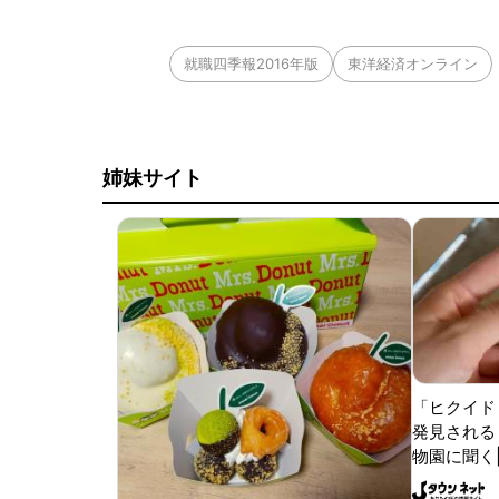
就職四季報2016年版
東洋経済オンライン
姉妹サイト
「ヒクイド
発見される 
物園に聞く