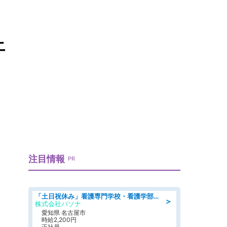
上
注目情報
PR
「土日祝休み」看護専門学校・看護学部での教員業務/高時給/要資格:保健師、正看護師
＞
株式会社パソナ
愛知県 名古屋市
時給2,200円
正社員