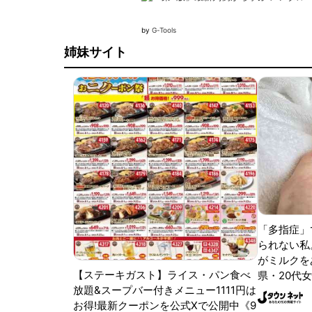
by
G-Tools
姉妹サイト
「多指症」
られない私
がミルクをあ
【ステーキガスト】ライス・パン食べ
県・20代女
放題&スープバー付きメニュー1111円は
お得!最新クーポンを公式Xで公開中《9