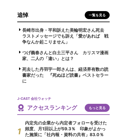
追悼
一覧を見る
長崎市出身・平和訴えた美輪明宏さん死去
ラストメッセージでも訴え「愛があれば 戦
争なんか起こりません」
つげ義春さんと白土三平さん カリスマ漫画
家、二人の「違い」とは？
死去した丹羽宇一郎さんは、経済界有数の読
書家だった 『死ぬほど読書』ベストセラー
に
J-CAST 会社ウォッチ
アクセスランキング
もっと見る
内定先の企業から内定者フォローを受けた
頻度、月1回以上が59.3％ 印象がよかっ
た施策に「社内報・資料の共有」83.0％