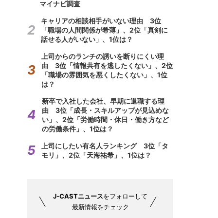
マイナビ調査
キャリアの相談相手がいない理由 3位
「職場の人間関係が希薄」、2位「真剣に
話せる人がいない」、1位は？
上司からのランチの誘いを断りにくい理
由 3位「情報共有を逃したくない」、2位
「職場の雰囲気を悪くしたくない」、1位
は？
新卒で入社した会社、早期に退職する理
由 3位「成長・スキルアップが見込めな
い」、2位「労働時間・休日・働き方など
の労働条件」、1位は？
上司にしたい有名人ランキング 3位「タ
モリ」、2位「天海祐希」、1位は？
J-CASTニュース
をフォローして
最新情報をチェック