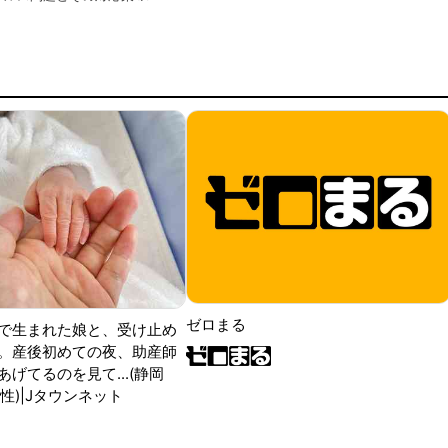
ゼロまる
で生まれた娘と、受け止め
。産後初めての夜、助産師
げてるのを見て...(静岡
性)|Jタウンネット