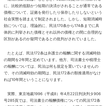
に、比較的低額かつ短期の決済がされることが通常である
債権について、証拠を発行したり保存したりしないという
社会実態を踏まえて制定されました。しかし、短期消滅時
効については、理論的に、民法170条から174条までに具
体的に列挙された債権とそれ以外の債権との間に合理的な
区別があるのか疑問であるとの批判がされていました。
たとえば、民法172条は弁護士の報酬に関する消滅時効
の期間を2年間と定めています。他方、司法書士や税理士
の報酬については、民法は何も規定を置いていませんの
で、その消滅時効の期間は、民法172条の類推適用がなけ
れば10年間ということになります。
実際、東京地裁1996（平成8）年4月22日判決判タ906
号285頁では、司法書士の報酬債権についての民法172条