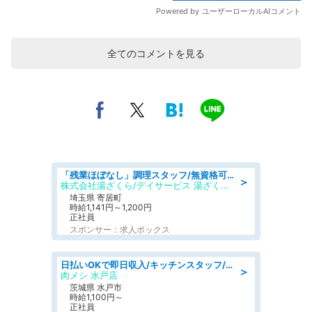
全てのコメントを見る
「残業ほぼなし」調理スタッフ/無資格可/正職員/日勤のみ/デイサービス/社会保障完備
＞
株式会社湯ざくら/デイサービス 湯ざくらケアリゾート
埼玉県 寄居町
時給1,141円～1,200円
正社員
スポンサー：求人ボックス
日払いOKで即日収入/キッチンスタッフ/「原付免許必須」デリバリー業務など、自己成長可能な幅広い仕事に挑戦!髪型自由&ピアス・ネイルOK/茨城県/水戸市
＞
肉メシ 水戸店
茨城県 水戸市
時給1,100円～
正社員