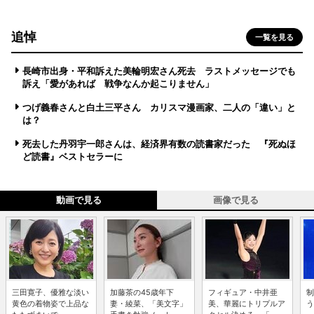
追悼
一覧を見る
長崎市出身・平和訴えた美輪明宏さん死去 ラストメッセージでも
訴え「愛があれば 戦争なんか起こりません」
つげ義春さんと白土三平さん カリスマ漫画家、二人の「違い」と
は？
死去した丹羽宇一郎さんは、経済界有数の読書家だった 『死ぬほ
ど読書』ベストセラーに
動画で見る
画像で見る
三田寛子、優雅な淡い
加藤茶の45歳年下
フィギュア・中井亜
制
黄色の着物姿で上品な
妻・綾菜、「美文字」
美、華麗にトリプルア
う