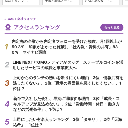
たたずまいで ...
手書き勉強ノート...
クセル決める 「...
一
J-CAST 会社ウォッチ
アクセスランキング
もっと見る
内定先の企業から内定者フォローを受けた頻度、月1回以上が
59.3％ 印象がよかった施策に「社内報・資料の共有」83.
0％ マイナビ調査
LINE NEXTとGMOメディアがタッグ ステーブルコインを活
用したサービスの成長と事業拡大へ
上司からのランチの誘いを断りにくい理由 3位「情報共有を
逃したくない」、2位「職場の雰囲気を悪くしたくない」、1
位は？
新卒で入社した会社、早期に退職する理由 3位「成長・ス
キルアップが見込めない」、2位「労働時間・休日・働き方
などの労働条件」、1位は？
上司にしたい有名人ランキング 3位「タモリ」、2位「天海
祐希」、1位は？