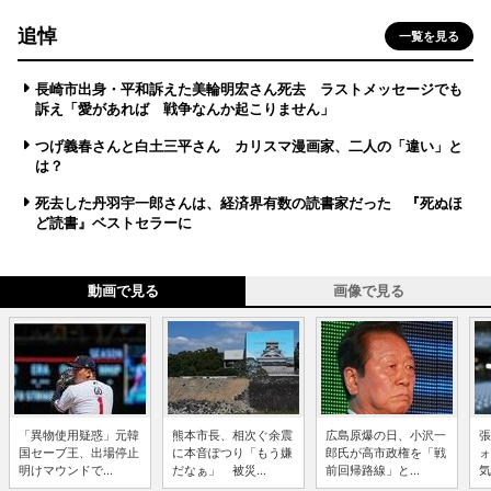
追悼
一覧を見る
長崎市出身・平和訴えた美輪明宏さん死去 ラストメッセージでも
訴え「愛があれば 戦争なんか起こりません」
つげ義春さんと白土三平さん カリスマ漫画家、二人の「違い」と
は？
死去した丹羽宇一郎さんは、経済界有数の読書家だった 『死ぬほ
ど読書』ベストセラーに
動画で見る
画像で見る
「異物使用疑惑」元韓
熊本市長、相次ぐ余震
広島原爆の日、小沢一
張
国セーブ王、出場停止
に本音ぽつり「もう嫌
郎氏が高市政権を「戦
ォ
明けマウンドで...
だなぁ」 被災...
前回帰路線」と...
気