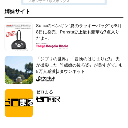
スポンサー：求人ボックス
姉妹サイト
Suicaのペンギン"夏のラッキーバッグ"が8月
8日に発売。Pensta史上最も豪華な7点入り
だよ~。
「ジブリの世界」「冒険のはじまりだ!」 夫
が撮影した〝1歳娘の後ろ姿〟が良すぎて...4.
8万人感激|Jタウンネット
ゼロまる