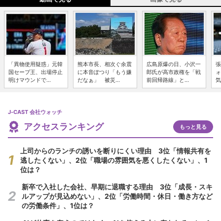
「異物使用疑惑」元韓
熊本市長、相次ぐ余震
広島原爆の日、小沢一
張
国セーブ王、出場停止
に本音ぽつり「もう嫌
郎氏が高市政権を「戦
ォ
明けマウンドで...
だなぁ」 被災...
前回帰路線」と...
気
J-CAST 会社ウォッチ
アクセスランキング
もっと見る
上司からのランチの誘いを断りにくい理由 3位「情報共有を
逃したくない」、2位「職場の雰囲気を悪くしたくない」、1
位は？
新卒で入社した会社、早期に退職する理由 3位「成長・スキ
ルアップが見込めない」、2位「労働時間・休日・働き方など
の労働条件」、1位は？