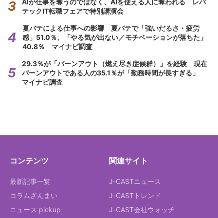
AIが仕事を奪うのではなく、AIを使える人に奪われる レバ
テックIT転職フェアで特別講演会
夏バテによる仕事への影響 夏バテで「強いだるさ・疲労
感」51.0％、「やる気が出ない／モチベーションが落ちた」
40.8％ マイナビ調査
29.3％が「バーンアウト（燃え尽き症候群）」を経験 現在
バーンアウトである人の35.1％が「勤務時間が長すぎる」
マイナビ調査
コンテンツ
関連サイト
最新記事一覧
J-CASTニュース
コラムざんまい
J-CASTトレンド
ニュース pickup
J-CAST会社ウォッチ