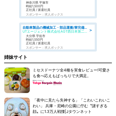
神奈川県 平塚市
時給1,500円
正社員 / 派遣社員
スポンサー：求人ボックス
自動車製品の機械加工・部品運搬/寮完備/日払い/工場・製造
＞
UTエージェント株式会社AGT西日本第二CU
大分県 宇佐市
時給1,550円
正社員 / 派遣社員
スポンサー：求人ボックス
姉妹サイト
ミセスドーナツ全4種を実食レビュー!可愛さ
も食べ応えもばっちりで大満足。
「夜中に見たら失神する」「こわいこわいこ
わい」 兵庫・尼崎の公園に佇む〝謎すぎる
顔〟に1.3万人戦慄|Jタウンネット