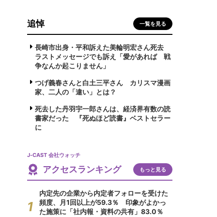
追悼
一覧を見る
長崎市出身・平和訴えた美輪明宏さん死去
ラストメッセージでも訴え「愛があれば 戦
争なんか起こりません」
つげ義春さんと白土三平さん カリスマ漫画
家、二人の「違い」とは？
死去した丹羽宇一郎さんは、経済界有数の読
書家だった 『死ぬほど読書』ベストセラー
に
J-CAST 会社ウォッチ
アクセスランキング
もっと見る
内定先の企業から内定者フォローを受けた
頻度、月1回以上が59.3％ 印象がよかっ
た施策に「社内報・資料の共有」83.0％