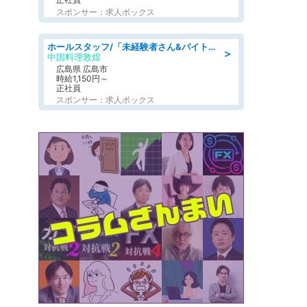
スポンサー：求人ボックス
ホールスタッフ/「未経験者さん&バイトデビューも大歓迎」残業ほぼなし×1日3時間〜勤務OK!フォロー体制も充実/広島県/広島市南区
＞
中国料理敦煌
広島県 広島市
時給1,150円～
正社員
スポンサー：求人ボックス