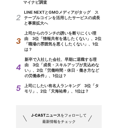
マイナビ調査
LINE NEXTとGMOメディアがタッグ ス
テーブルコインを活用したサービスの成長
と事業拡大へ
上司からのランチの誘いを断りにくい理
由 3位「情報共有を逃したくない」、2位
「職場の雰囲気を悪くしたくない」、1位
は？
新卒で入社した会社、早期に退職する理
由 3位「成長・スキルアップが見込めな
い」、2位「労働時間・休日・働き方など
の労働条件」、1位は？
上司にしたい有名人ランキング 3位「タ
モリ」、2位「天海祐希」、1位は？
J-CASTニュース
をフォローして
最新情報をチェック