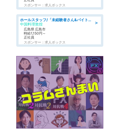
スポンサー：求人ボックス
ホールスタッフ/「未経験者さん&バイトデビューも大歓迎」残業ほぼなし×1日3時間〜勤務OK!フォロー体制も充実/広島県/広島市南区
＞
中国料理敦煌
広島県 広島市
時給1,150円～
正社員
スポンサー：求人ボックス