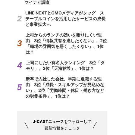
マイナビ調査
LINE NEXTとGMOメディアがタッグ ス
テーブルコインを活用したサービスの成長
と事業拡大へ
上司からのランチの誘いを断りにくい理
由 3位「情報共有を逃したくない」、2位
「職場の雰囲気を悪くしたくない」、1位
は？
上司にしたい有名人ランキング 3位「タ
モリ」、2位「天海祐希」、1位は？
新卒で入社した会社、早期に退職する理
由 3位「成長・スキルアップが見込めな
い」、2位「労働時間・休日・働き方など
の労働条件」、1位は？
J-CASTニュース
をフォローして
最新情報をチェック