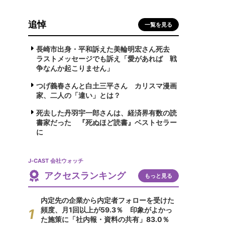
追悼
一覧を見る
長崎市出身・平和訴えた美輪明宏さん死去
ラストメッセージでも訴え「愛があれば 戦
争なんか起こりません」
つげ義春さんと白土三平さん カリスマ漫画
家、二人の「違い」とは？
死去した丹羽宇一郎さんは、経済界有数の読
書家だった 『死ぬほど読書』ベストセラー
に
J-CAST 会社ウォッチ
アクセスランキング
もっと見る
内定先の企業から内定者フォローを受けた
頻度、月1回以上が59.3％ 印象がよかっ
た施策に「社内報・資料の共有」83.0％