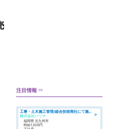
売
注目情報
PR
工事・土木施工管理/総合技術商社にて施工管理のお仕事/即日勤務可/車通勤可/工事・土木施工管理/生産・品質管理
＞
株式会社パソナ
福岡県 北九州市
時給1,506円
正社員