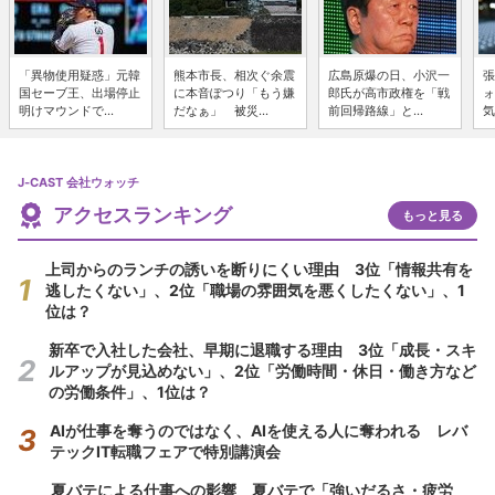
「異物使用疑惑」元韓
熊本市長、相次ぐ余震
広島原爆の日、小沢一
張
国セーブ王、出場停止
に本音ぽつり「もう嫌
郎氏が高市政権を「戦
ォ
明けマウンドで...
だなぁ」 被災...
前回帰路線」と...
気
J-CAST 会社ウォッチ
アクセスランキング
もっと見る
上司からのランチの誘いを断りにくい理由 3位「情報共有を
逃したくない」、2位「職場の雰囲気を悪くしたくない」、1
位は？
新卒で入社した会社、早期に退職する理由 3位「成長・スキ
ルアップが見込めない」、2位「労働時間・休日・働き方など
の労働条件」、1位は？
AIが仕事を奪うのではなく、AIを使える人に奪われる レバ
テックIT転職フェアで特別講演会
夏バテによる仕事への影響 夏バテで「強いだるさ・疲労