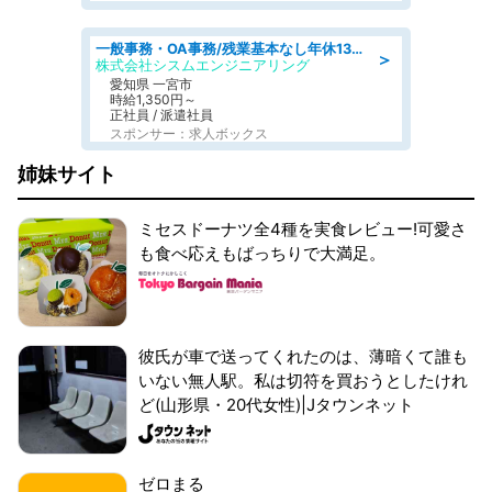
一般事務・OA事務/残業基本なし年休130日社保完備の一般・調達事務
＞
株式会社シスムエンジニアリング
愛知県 一宮市
時給1,350円～
正社員 / 派遣社員
スポンサー：求人ボックス
姉妹サイト
ミセスドーナツ全4種を実食レビュー!可愛さ
も食べ応えもばっちりで大満足。
彼氏が車で送ってくれたのは、薄暗くて誰も
いない無人駅。私は切符を買おうとしたけれ
ど(山形県・20代女性)|Jタウンネット
ゼロまる