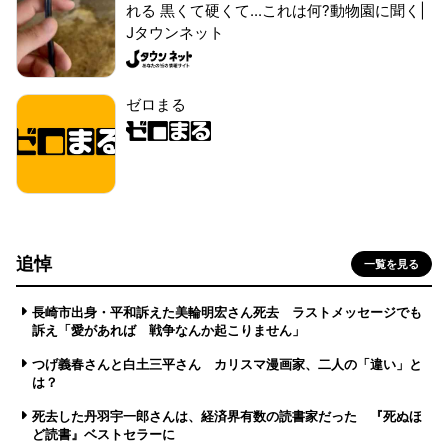
れる 黒くて硬くて...これは何?動物園に聞く|
Jタウンネット
ゼロまる
追悼
一覧を見る
長崎市出身・平和訴えた美輪明宏さん死去 ラストメッセージでも
訴え「愛があれば 戦争なんか起こりません」
つげ義春さんと白土三平さん カリスマ漫画家、二人の「違い」と
は？
死去した丹羽宇一郎さんは、経済界有数の読書家だった 『死ぬほ
ど読書』ベストセラーに