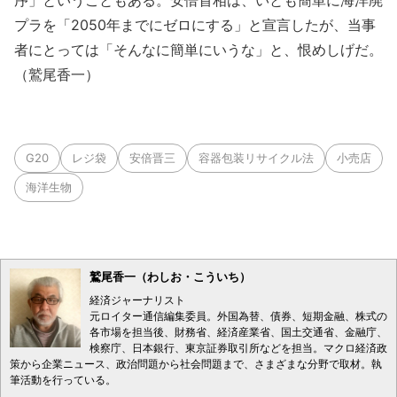
序」ということもある。安倍首相は、いとも簡単に海洋廃
プラを「2050年までにゼロにする」と宣言したが、当事
者にとっては「そんなに簡単にいうな」と、恨めしげだ。
（鷲尾香一）
G20
レジ袋
安倍晋三
容器包装リサイクル法
小売店
海洋生物
鷲尾香一（わしお・こういち）
経済ジャーナリスト
元ロイター通信編集委員。外国為替、債券、短期金融、株式の
各市場を担当後、財務省、経済産業省、国土交通省、金融庁、
検察庁、日本銀行、東京証券取引所などを担当。マクロ経済政
策から企業ニュース、政治問題から社会問題まで、さまざまな分野で取材。執
筆活動を行っている。