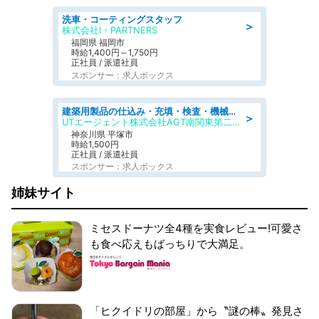
洗車・コーティングスタッフ
＞
株式会社I・PARTNERS
福岡県 福岡市
時給1,400円～1,750円
正社員 / 派遣社員
スポンサー：求人ボックス
建築用製品の仕込み・充填・検査・機械操作/寮完備/日払い/工場・製造
＞
UTエージェント株式会社AGT南関東第二CU
神奈川県 平塚市
時給1,500円
正社員 / 派遣社員
スポンサー：求人ボックス
姉妹サイト
ミセスドーナツ全4種を実食レビュー!可愛さ
も食べ応えもばっちりで大満足。
「ヒクイドリの部屋」から〝謎の棒〟発見さ