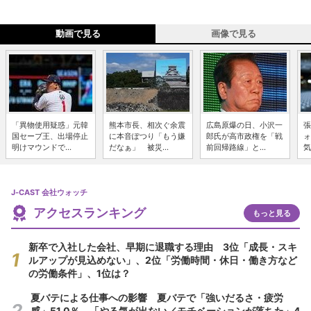
動画で見る
画像で見る
「異物使用疑惑」元韓
熊本市長、相次ぐ余震
広島原爆の日、小沢一
張
国セーブ王、出場停止
に本音ぽつり「もう嫌
郎氏が高市政権を「戦
ォ
明けマウンドで...
だなぁ」 被災...
前回帰路線」と...
気
J-CAST 会社ウォッチ
アクセスランキング
もっと見る
新卒で入社した会社、早期に退職する理由 3位「成長・スキ
ルアップが見込めない」、2位「労働時間・休日・働き方など
の労働条件」、1位は？
夏バテによる仕事への影響 夏バテで「強いだるさ・疲労
感」51.0％、「やる気が出ない／モチベーションが落ちた」4