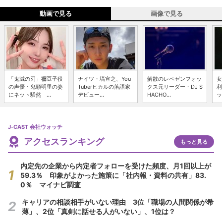
動画で見る
画像で見る
「鬼滅の刃」禰豆子役
ナイツ・塙宣之、You
解散のレペゼンフォッ
女
の声優・鬼頭明里の姿
Tuberヒカルの落語家
クス元リーダー・DJ S
利
にネット騒然 ...
デビュー...
HACHO...
ッ
J-CAST 会社ウォッチ
アクセスランキング
もっと見る
内定先の企業から内定者フォローを受けた頻度、月1回以上が
59.3％ 印象がよかった施策に「社内報・資料の共有」83.
0％ マイナビ調査
キャリアの相談相手がいない理由 3位「職場の人間関係が希
薄」、2位「真剣に話せる人がいない」、1位は？