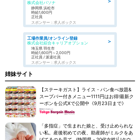
＞
株式会社パソナ
静岡県 浜松市
時給1,600円
正社員
スポンサー：求人ボックス
工場作業員/オンライン登録
＞
株式会社綜合キャリアオプション
埼玉県 羽生市
時給1,600円～2,000円
正社員 / 派遣社員
スポンサー：求人ボックス
姉妹サイト
【ステーキガスト】ライス・パン食べ放題&
スープバー付きメニュー1111円はお得!最新ク
ーポンを公式Xで公開中《9月23日まで》
「多指症」で生まれた娘と、受け止められな
い私。産後初めての夜、助産師がミルクをあ
げてるのを見て...(静岡県・20代女性)|Jタウ