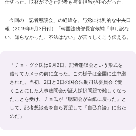
仕切った。取材ができた記者も与党担当が中心だった。
今回の「記者懇談会」の経緯を、与党に批判的な中央日
報（2019年9月3日付）「韓国法務部長官候補『申し訳な
い、知らなかった、不法はない」が苦々しくこう伝える。
「チョ・グク氏は9月2日、記者懇談会という形式を
借りてカメラの前に立った。この様子は全国に生中継
された。当初、2日と3日の国会法制司法委員会で開
くことにした人事聴聞会が証人採択問題で難しくなっ
たことを受け、チョ氏が『聴聞会が白紙に戻った』と
して、記者懇談会を自ら要望して『自己弁論』に出た
のだ」