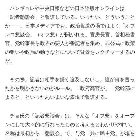
ハンギョレや中央日報などの日本語版オンラインは、
「記者懇談会」と報道している。いったい、どういうこと
か――。日本メディアでも、政治報道の場ではよく「オフ
レコ懇談会」（オフ懇）が開かれる。官房長官、首相秘書
官、党幹事長ら政界の要人が番記者を集め、非公式に政策
の狙いや政局の動きなどについて背景をレクチャーするの
だ。
その際、記者は相手を鋭く追及しないし、誰が何を言っ
たかを明かさないのがルール。「政府高官が」「党幹部に
よると」といったあいまいな表現で報道する。
チョ氏の「記者懇談会」は、そんな「オフ懇」をオープ
ンにして大々的に行なったものと考えるとわかりやすい。
名称は最初から「懇談会」で、与党「共に民主党」が場を