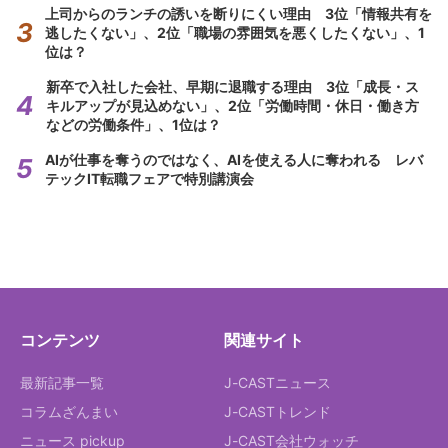
上司からのランチの誘いを断りにくい理由 3位「情報共有を
逃したくない」、2位「職場の雰囲気を悪くしたくない」、1
位は？
新卒で入社した会社、早期に退職する理由 3位「成長・ス
キルアップが見込めない」、2位「労働時間・休日・働き方
などの労働条件」、1位は？
AIが仕事を奪うのではなく、AIを使える人に奪われる レバ
テックIT転職フェアで特別講演会
コンテンツ
関連サイト
最新記事一覧
J-CASTニュース
コラムざんまい
J-CASTトレンド
ニュース pickup
J-CAST会社ウォッチ