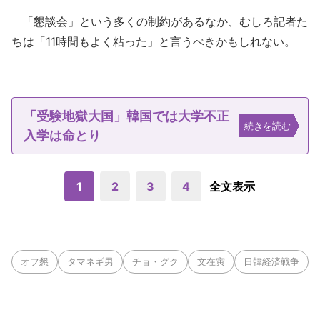
「懇談会」という多くの制約があるなか、むしろ記者た
ちは「11時間もよく粘った」と言うべきかもしれない。
「受験地獄大国」韓国では大学不正
続きを読む
入学は命とり
1
2
3
4
全文表示
オフ懇
タマネギ男
チョ・グク
文在寅
日韓経済戦争