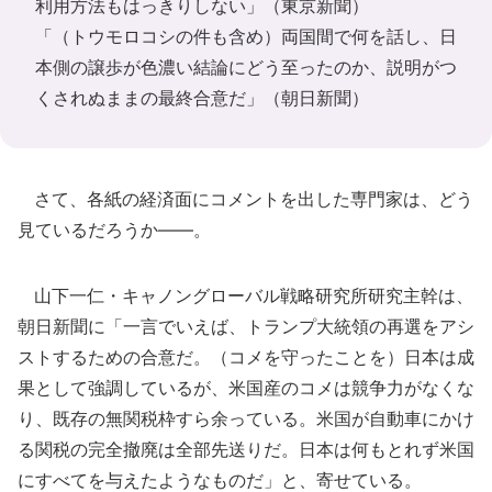
利用方法もはっきりしない」（東京新聞）
「（トウモロコシの件も含め）両国間で何を話し、日
本側の譲歩が色濃い結論にどう至ったのか、説明がつ
くされぬままの最終合意だ」（朝日新聞）
さて、各紙の経済面にコメントを出した専門家は、どう
見ているだろうか――。
山下一仁・キャノングローバル戦略研究所研究主幹は、
朝日新聞に「一言でいえば、トランプ大統領の再選をアシ
ストするための合意だ。（コメを守ったことを）日本は成
果として強調しているが、米国産のコメは競争力がなくな
り、既存の無関税枠すら余っている。米国が自動車にかけ
る関税の完全撤廃は全部先送りだ。日本は何もとれず米国
にすべてを与えたようなものだ」と、寄せている。