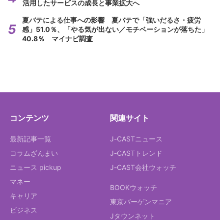
活用したサービスの成長と事業拡大へ
夏バテによる仕事への影響 夏バテで「強いだるさ・疲労
感」51.0％、「やる気が出ない／モチベーションが落ちた」
40.8％ マイナビ調査
コンテンツ
関連サイト
最新記事一覧
J-CASTニュース
コラムざんまい
J-CASTトレンド
ニュース pickup
J-CAST会社ウォッチ
マネー
BOOKウォッチ
キャリア
東京バーゲンマニア
ビジネス
Jタウンネット