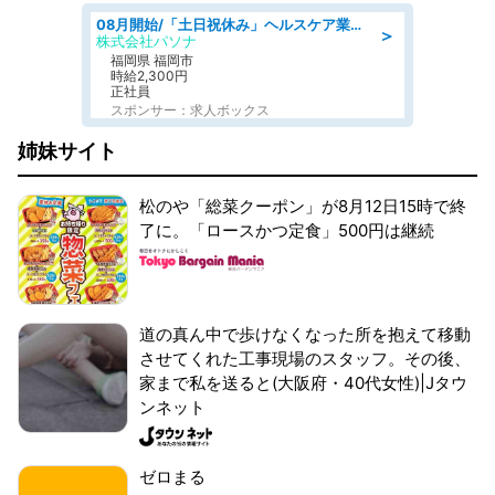
08月開始/「土日祝休み」ヘルスケア業界の産業保健師/高時給/未経験OK/要資格:保健師、正看護師
＞
株式会社パソナ
福岡県 福岡市
時給2,300円
正社員
スポンサー：求人ボックス
姉妹サイト
松のや「総菜クーポン」が8月12日15時で終
了に。「ロースかつ定食」500円は継続
道の真ん中で歩けなくなった所を抱えて移動
させてくれた工事現場のスタッフ。その後、
家まで私を送ると(大阪府・40代女性)|Jタウ
ンネット
ゼロまる