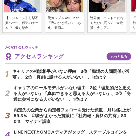
【ドジャース】打撃不
元カップルYouTuber
辻希美、コストコに行
「
振ベッツ、低迷のチー
「夜のひと笑い」いち
くたびに買って...大絶
紗
ムで「最も懸念...
え、新恋...
賛 少しア...
リ
J-CAST 会社ウォッチ
アクセスランキング
もっと見る
キャリアの相談相手がいない理由 3位「職場の人間関係が希
薄」、2位「真剣に話せる人がいない」、1位は？
キャリアのロールモデルがいない理由 3位「理想的だと思え
る人がいない」「真似できると思える人がいない」、2位「身
近に参考になる人がいない」、1位は？
内定先の企業から内定者フォローを受けた頻度、月1回以上が
59.3％ 印象がよかった施策に「社内報・資料の共有」83.
0％ マイナビ調査
LINE NEXTとGMOメディアがタッグ ステーブルコインを