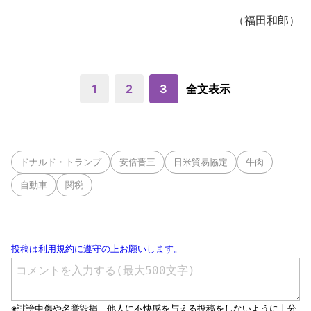
（福田和郎）
1
2
3
全文表示
ドナルド・トランプ
安倍晋三
日米貿易協定
牛肉
自動車
関税