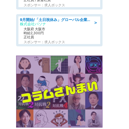
スポンサー：求人ボックス
9月開始/「土日祝休み」グローバル企業での産業保健のお仕事/保健師/高時給/残業なし/服装自由
＞
株式会社パソナ
大阪府 大阪市
時給2,300円
正社員
スポンサー：求人ボックス