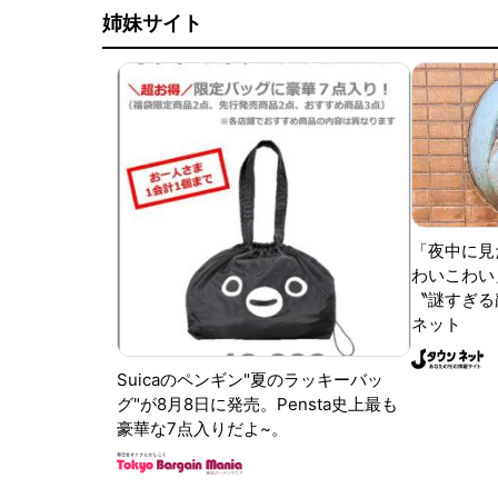
姉妹サイト
「夜中に見
わいこわい
〝謎すぎる顔
ネット
Suicaのペンギン"夏のラッキーバッ
グ"が8月8日に発売。Pensta史上最も
豪華な7点入りだよ~。