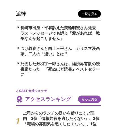
追悼
一覧を見る
長崎市出身・平和訴えた美輪明宏さん死去
ラストメッセージでも訴え「愛があれば 戦
争なんか起こりません」
つげ義春さんと白土三平さん カリスマ漫画
家、二人の「違い」とは？
死去した丹羽宇一郎さんは、経済界有数の読
書家だった 『死ぬほど読書』ベストセラー
に
J-CAST 会社ウォッチ
アクセスランキング
もっと見る
上司からのランチの誘いを断りにくい理
由 3位「情報共有を逃したくない」、2位
「職場の雰囲気を悪くしたくない」、1位