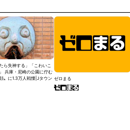
たら失神する」「こわいこ
」 兵庫・尼崎の公園に佇む
〟に1.3万人戦慄|Jタウン
ゼロまる