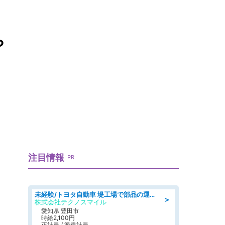
や
注目情報
PR
未経験/トヨタ自動車 堤工場で部品の運搬作業/tutumi
＞
株式会社テクノスマイル
愛知県 豊田市
時給2,100円
正社員 / 派遣社員