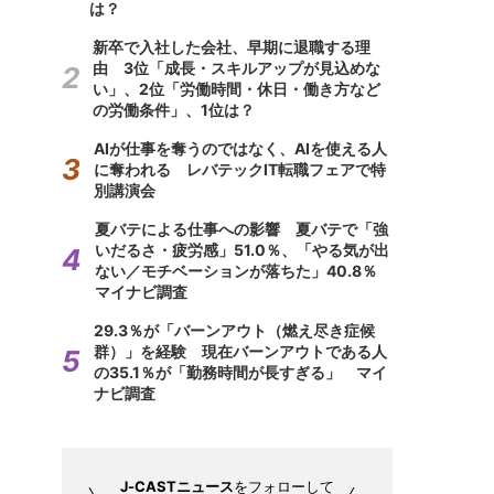
は？
新卒で入社した会社、早期に退職する理
由 3位「成長・スキルアップが見込めな
い」、2位「労働時間・休日・働き方など
の労働条件」、1位は？
AIが仕事を奪うのではなく、AIを使える人
に奪われる レバテックIT転職フェアで特
別講演会
夏バテによる仕事への影響 夏バテで「強
いだるさ・疲労感」51.0％、「やる気が出
ない／モチベーションが落ちた」40.8％
マイナビ調査
29.3％が「バーンアウト（燃え尽き症候
群）」を経験 現在バーンアウトである人
の35.1％が「勤務時間が長すぎる」 マイ
ナビ調査
J-CASTニュース
をフォローして