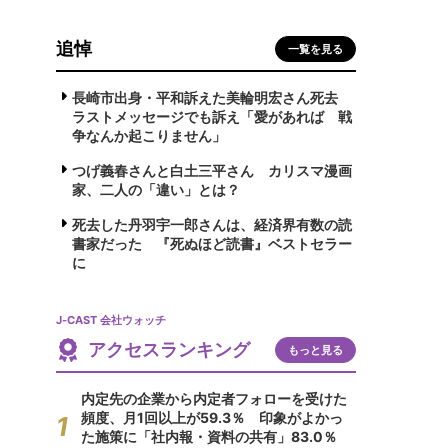
追悼
一覧を見る
長崎市出身・平和訴えた美輪明宏さん死去
ラストメッセージでも訴え「愛があれば 戦
争なんか起こりません」
つげ義春さんと白土三平さん カリスマ漫画
家、二人の「違い」とは？
死去した丹羽宇一郎さんは、経済界有数の読
書家だった 『死ぬほど読書』ベストセラー
に
J-CAST 会社ウォッチ
アクセスランキング
もっと見る
内定先の企業から内定者フォローを受けた
頻度、月1回以上が59.3％ 印象がよかっ
た施策に「社内報・資料の共有」83.0％