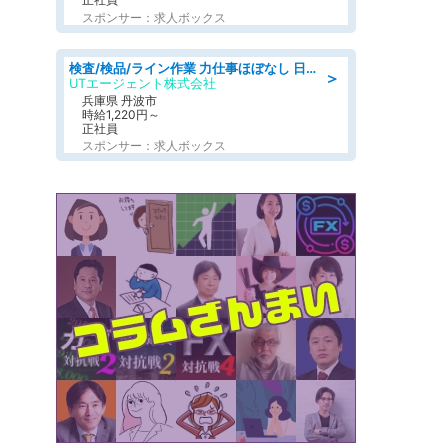
スポンサー：求人ボックス
検査/検品/ライン作業 力仕事ほぼなし 日勤 土日休 未経験歓迎 検品·検査
＞
UTエージェント株式会社
兵庫県 丹波市
時給1,220円～
正社員
スポンサー：求人ボックス