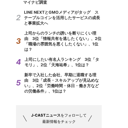
マイナビ調査
LINE NEXTとGMOメディアがタッグ ス
テーブルコインを活用したサービスの成長
と事業拡大へ
上司からのランチの誘いを断りにくい理
由 3位「情報共有を逃したくない」、2位
「職場の雰囲気を悪くしたくない」、1位
は？
上司にしたい有名人ランキング 3位「タ
モリ」、2位「天海祐希」、1位は？
新卒で入社した会社、早期に退職する理
由 3位「成長・スキルアップが見込めな
い」、2位「労働時間・休日・働き方など
の労働条件」、1位は？
J-CASTニュース
をフォローして
最新情報をチェック