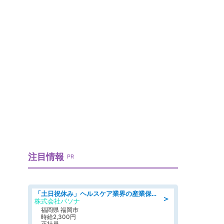
注目情報
PR
「土日祝休み」ヘルスケア業界の産業保健師/高時給/未経験OK/要資格:保健師、正看護師
＞
株式会社パソナ
福岡県 福岡市
時給2,300円
正社員