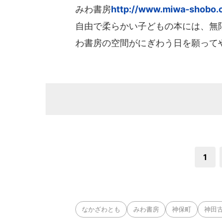
みわ書房
http://www.miwa-shobo.
自由で柔らかい子どもの本には、無
わ書房の空間がにぎわう日を願って
1
なかざわとも
みわ書房
神保町
神田