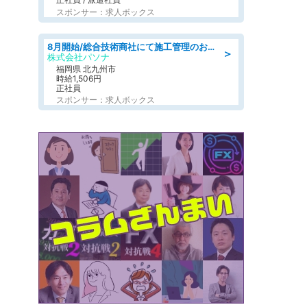
スポンサー：求人ボックス
8月開始/総合技術商社にて施工管理のお仕事/即日勤務可/車通勤可/工事・土木施工管理/生産・品質管理
＞
株式会社パソナ
福岡県 北九州市
時給1,506円
正社員
スポンサー：求人ボックス