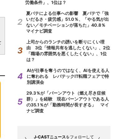
労働条件」、1位は？
夏バテによる仕事への影響 夏バテで「強
いだるさ・疲労感」51.0％、「やる気が出
ない／モチベーションが落ちた」40.8％
マイナビ調査
上司からのランチの誘いを断りにくい理
て
由 3位「情報共有を逃したくない」、2位
「職場の雰囲気を悪くしたくない」、1位
は？
AIが仕事を奪うのではなく、AIを使える人
に奪われる レバテックIT転職フェアで特
別講演会
29.3％が「バーンアウト（燃え尽き症候
群）」を経験 現在バーンアウトである人
の35.1％が「勤務時間が長すぎる」 マイ
ナビ調査
J-CASTニュース
をフォローして