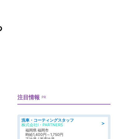
っ
注目情報
PR
洗車・コーティングスタッフ
＞
株式会社I・PARTNERS
福岡県 福岡市
時給1,400円～1,750円
正社員 / 派遣社員