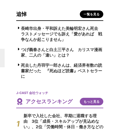
追悼
一覧を見る
長崎市出身・平和訴えた美輪明宏さん死去
ラストメッセージでも訴え「愛があれば 戦
争なんか起こりません」
つげ義春さんと白土三平さん カリスマ漫画
家、二人の「違い」とは？
死去した丹羽宇一郎さんは、経済界有数の読
書家だった 『死ぬほど読書』ベストセラー
に
J-CAST 会社ウォッチ
アクセスランキング
もっと見る
新卒で入社した会社、早期に退職する理
由 3位「成長・スキルアップが見込めな
い」、2位「労働時間・休日・働き方などの