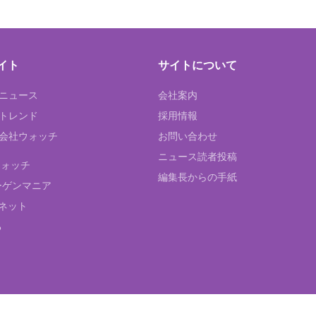
イト
サイトについて
Tニュース
会社案内
Tトレンド
採用情報
ST会社ウォッチ
お問い合わせ
ニュース読者投稿
ウォッチ
編集長からの手紙
ーゲンマニア
ネット
る