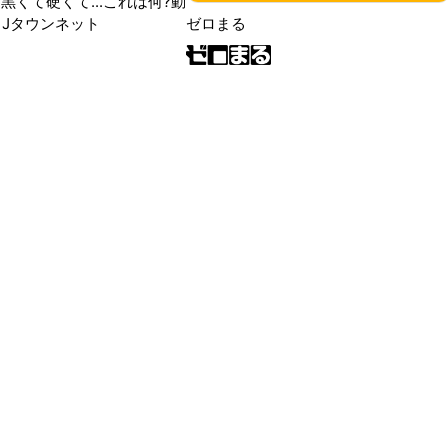
黒くて硬くて...これは何?動
|Jタウンネット
ゼロまる