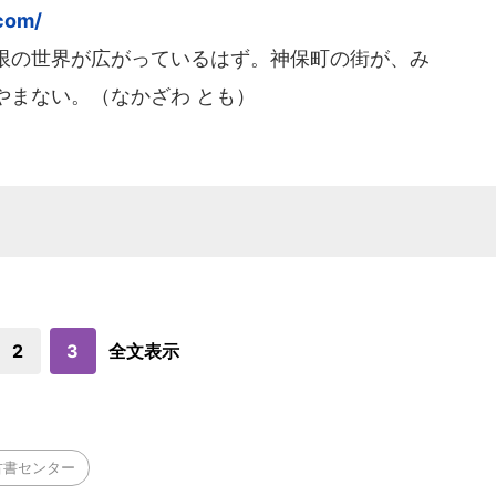
com/
限の世界が広がっているはず。神保町の街が、み
やまない。（なかざわ とも）
2
3
全文表示
古書センター