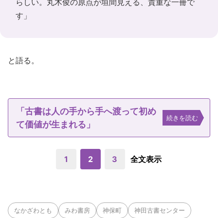
らしい。丸木俊の原点が垣間見える、貴重な一冊で
す」
と語る。
「古書は人の手から手へ渡って初め
続きを読む
て価値が生まれる」
1
2
3
全文表示
なかざわとも
みわ書房
神保町
神田古書センター