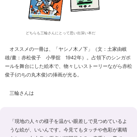
どちらも三輪さんにとって思い出深い本だ
オススメの一冊は、「ヤシノ木ノ下」（文：土家由岐
雄/畫：赤松俊子 小學舘 1942年）。占領下のシンガポ
ールを舞台にした絵本で、物々しいストーリーながら赤松
俊子(のちの丸木俊)の挿画が光る。
三輪さんは
「現地の人々の様子を温かい眼差しで見つめているよ
うな絵が、いいんです。今見てもタッチや色彩が素晴