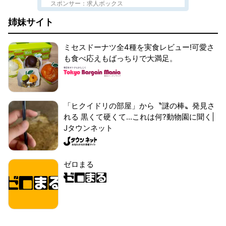
スポンサー：求人ボックス
姉妹サイト
ミセスドーナツ全4種を実食レビュー!可愛さ
も食べ応えもばっちりで大満足。
「ヒクイドリの部屋」から〝謎の棒〟発見さ
れる 黒くて硬くて...これは何?動物園に聞く|
Jタウンネット
ゼロまる