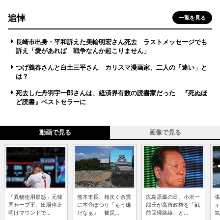
追悼
一覧を見る
長崎市出身・平和訴えた美輪明宏さん死去 ラストメッセージでも
訴え「愛があれば 戦争なんか起こりません」
つげ義春さんと白土三平さん カリスマ漫画家、二人の「違い」と
は？
死去した丹羽宇一郎さんは、経済界有数の読書家だった 『死ぬほ
ど読書』ベストセラーに
動画で見る
画像で見る
「異物使用疑惑」元韓
熊本市長、相次ぐ余震
広島原爆の日、小沢一
張
国セーブ王、出場停止
に本音ぽつり「もう嫌
郎氏が高市政権を「戦
ォ
明けマウンドで...
だなぁ」 被災...
前回帰路線」と...
気