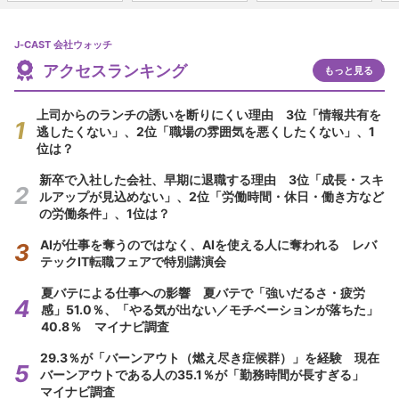
J-CAST 会社ウォッチ
アクセスランキング
もっと見る
上司からのランチの誘いを断りにくい理由 3位「情報共有を
逃したくない」、2位「職場の雰囲気を悪くしたくない」、1
位は？
新卒で入社した会社、早期に退職する理由 3位「成長・スキ
ルアップが見込めない」、2位「労働時間・休日・働き方など
の労働条件」、1位は？
AIが仕事を奪うのではなく、AIを使える人に奪われる レバ
テックIT転職フェアで特別講演会
夏バテによる仕事への影響 夏バテで「強いだるさ・疲労
感」51.0％、「やる気が出ない／モチベーションが落ちた」
40.8％ マイナビ調査
29.3％が「バーンアウト（燃え尽き症候群）」を経験 現在
バーンアウトである人の35.1％が「勤務時間が長すぎる」
マイナビ調査