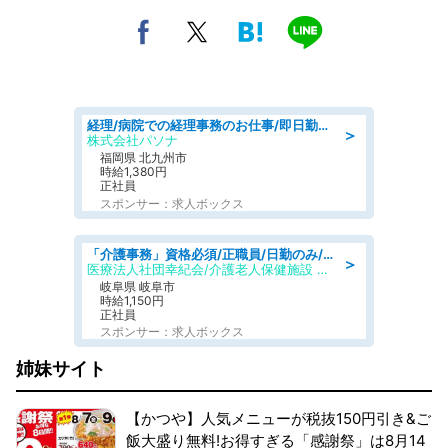
経理/病院での経理事務のお仕事/即日勤務可/車通勤可/経理/一般事務
＞
株式会社パソナ
福岡県 北九州市
時給1,380円
正社員
スポンサー：求人ボックス
「介護事務」資格必須/正職員/日勤のみ/介護老人保健施設
＞
医療法人社団幸紀会/介護老人保健施設 グリーンビラ安江
岐阜県 岐阜市
時給1,150円
正社員
スポンサー：求人ボックス
姉妹サイト
【かつや】人気メニューが税抜150円引き&ご
飯大盛り無料!お得すぎる「感謝祭」は8月14