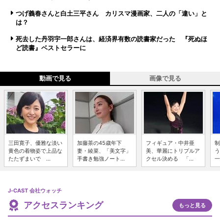
つげ義春さんと白土三平さん カリスマ漫画家、二人の「違い」と
は？
死去した丹羽宇一郎さんは、経済界有数の読書家だった 『死ぬほ
ど読書』ベストセラーに
動画で見る
画像で見る
三田寛子、優雅な淡い
加藤茶の45歳年下
フィギュア・中井亜
制
黄色の着物姿で上品な
妻・綾菜、「美文字」
美、華麗にトリプルア
う
たたずまいで ...
手書き勉強ノート...
クセル決める 「...
一
J-CAST 会社ウォッチ
アクセスランキング
もっと見る