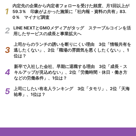
内定先の企業から内定者フォローを受けた頻度、月1回以上が
59.3％ 印象がよかった施策に「社内報・資料の共有」83.
0％ マイナビ調査
LINE NEXTとGMOメディアがタッグ ステーブルコインを活
用したサービスの成長と事業拡大へ
上司からのランチの誘いを断りにくい理由 3位「情報共有を
逃したくない」、2位「職場の雰囲気を悪くしたくない」、1
位は？
新卒で入社した会社、早期に退職する理由 3位「成長・ス
キルアップが見込めない」、2位「労働時間・休日・働き方
などの労働条件」、1位は？
上司にしたい有名人ランキング 3位「タモリ」、2位「天海
祐希」、1位は？