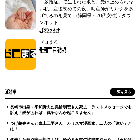
「多指症」で生まれた娘と、受け止められな
い私。産後初めての夜、助産師がミルクをあ
げてるのを見て...(静岡県・20代女性)|Jタウ
ンネット
ゼロまる
追悼
一覧を見る
長崎市出身・平和訴えた美輪明宏さん死去 ラストメッセージでも
訴え「愛があれば 戦争なんか起こりません」
つげ義春さんと白土三平さん カリスマ漫画家、二人の「違い」と
は？
死去した丹羽宇一郎さんは、経済界有数の読書家だった 『死ぬほ