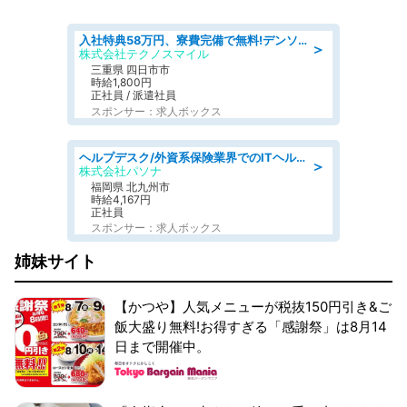
入社特典58万円、寮費完備で無料!デンソーで働こう!自動車工場で小型部品の検査業務 denso aichi
＞
株式会社テクノスマイル
三重県 四日市市
時給1,800円
正社員 / 派遣社員
スポンサー：求人ボックス
ヘルプデスク/外資系保険業界でのITヘルプデスク業務/駅近/即日勤務可/ヘルプデスク
＞
株式会社パソナ
福岡県 北九州市
時給4,167円
正社員
スポンサー：求人ボックス
姉妹サイト
【かつや】人気メニューが税抜150円引き&ご
飯大盛り無料!お得すぎる「感謝祭」は8月14
日まで開催中。