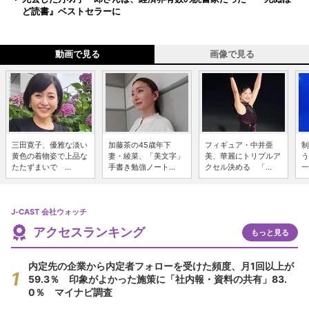
ど読書』ベストセラーに
動画で見る
画像で見る
三田寛子、優雅な淡い
加藤茶の45歳年下
フィギュア・中井亜
制
黄色の着物姿で上品な
妻・綾菜、「美文字」
美、華麗にトリプルア
う
たたずまいで ...
手書き勉強ノート...
クセル決める 「...
一
J-CAST 会社ウォッチ
アクセスランキング
もっと見る
内定先の企業から内定者フォローを受けた頻度、月1回以上が
59.3％ 印象がよかった施策に「社内報・資料の共有」83.
0％ マイナビ調査