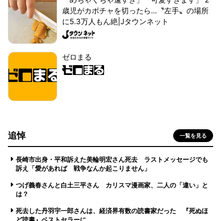
歳児がカボチャを切ったら...〝左手〟の場所
に5.3万人もん絶|Jタウンネット
ゼロまる
追悼
一覧を見る
長崎市出身・平和訴えた美輪明宏さん死去 ラストメッセージでも
訴え「愛があれば 戦争なんか起こりません」
つげ義春さんと白土三平さん カリスマ漫画家、二人の「違い」と
は？
死去した丹羽宇一郎さんは、経済界有数の読書家だった 『死ぬほ
ど読書』ベストセラーに