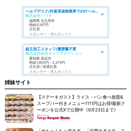
ヘルプデスク/外資系保険業界でのITヘルプデスク業務/駅近/即日勤務可/ヘルプデスク
＞
株式会社パソナ
福岡県 北九州市
時給4,167円
正社員
スポンサー：求人ボックス
組立加工スタッフ/履歴書不要
＞
株式会社綜合キャリアオプション
愛知県 高浜市
時給1,900円～2,375円
正社員 / 派遣社員
スポンサー：求人ボックス
姉妹サイト
【ステーキガスト】ライス・パン食べ放題&
スープバー付きメニュー1111円はお得!最新ク
ーポンを公式Xで公開中《9月23日まで》
「めちゃくちゃ遠すぎ」「可愛すぎます」 2