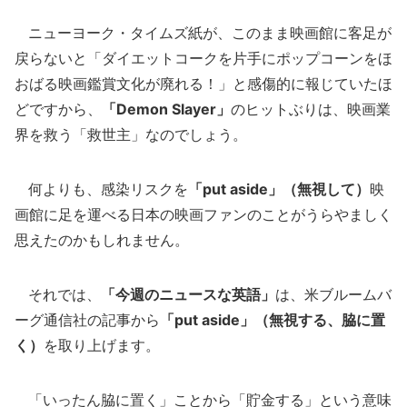
ニューヨーク・タイムズ紙が、このまま映画館に客足が
戻らないと「ダイエットコークを片手にポップコーンをほ
おばる映画鑑賞文化が廃れる！」と感傷的に報じていたほ
どですから、
「Demon Slayer」
のヒットぶりは、映画業
界を救う「救世主」なのでしょう。
何よりも、感染リスクを
「put aside」（無視して）
映
画館に足を運べる日本の映画ファンのことがうらやましく
思えたのかもしれません。
それでは、
「今週のニュースな英語」
は、米ブルームバ
ーグ通信社の記事から
「put aside」（無視する、脇に置
く）
を取り上げます。
「いったん脇に置く」ことから「貯金する」という意味