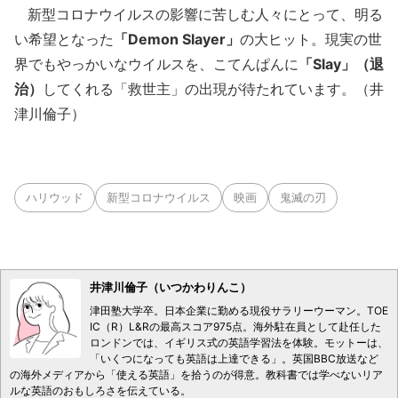
新型コロナウイルスの影響に苦しむ人々にとって、明る
い希望となった
「Demon Slayer」
の大ヒット。現実の世
界でもやっかいなウイルスを、こてんぱんに
「Slay」（退
治）
してくれる「救世主」の出現が待たれています。（井
津川倫子）
ハリウッド
新型コロナウイルス
映画
鬼滅の刃
井津川倫子（いつかわりんこ）
津田塾大学卒。日本企業に勤める現役サラリーウーマン。TOE
IC（R）L&Rの最高スコア975点。海外駐在員として赴任した
ロンドンでは、イギリス式の英語学習法を体験。モットーは、
「いくつになっても英語は上達できる」。英国BBC放送など
の海外メディアから「使える英語」を拾うのが得意。教科書では学べないリア
ルな英語のおもしろさを伝えている。