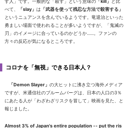
す人」です。一般的な「殺す」という意味の
「kill」
と比
べて、
「slay」
は
「武器を使って残忍な方法で殺害する」
というニュアンスを含んでいるようです。竜退治といった
勇ましい場面で使われることが多いようですが、「鬼滅の
刃」のイメージに合っているのかどうか......。ファンの
方々の反応が気になるところです。
コロナを「無視」できる日本人？
「Demon Slayer」
の大ヒットに沸き立つ海外メディア
ですが、米通信社のブルームバーグは、日本の人口の3％
にあたる人が「わざわざリスクを冒して」映画を見た、と
報じました。
Almost 3% of Japan's entire population -- put the ris