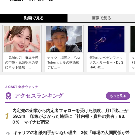
動画で見る
画像で見る
「鬼滅の刃」禰豆子役
ナイツ・塙宣之、You
解散のレペゼンフォッ
女
の声優・鬼頭明里の姿
Tuberヒカルの落語家
クス元リーダー・DJ S
利
にネット騒然 ...
デビュー...
HACHO...
ッ
J-CAST 会社ウォッチ
アクセスランキング
もっと見る
内定先の企業から内定者フォローを受けた頻度、月1回以上が
59.3％ 印象がよかった施策に「社内報・資料の共有」83.
0％ マイナビ調査
キャリアの相談相手がいない理由 3位「職場の人間関係が希