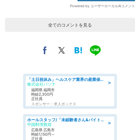
全てのコメントを見る
「土日祝休み」ヘルスケア業界の産業保健師/高時給/未経験OK/要資格:保健師、正看護師
＞
株式会社パソナ
福岡県 福岡市
時給2,300円
正社員
スポンサー：求人ボックス
ホールスタッフ/「未経験者さん&バイトデビューも大歓迎」残業ほぼなし×1日3時間〜勤務OK!フォロー体制も充実/広島県/広島市南区
＞
中国料理敦煌
広島県 広島市
時給1,150円～
正社員