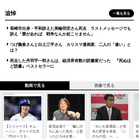
追悼
一覧を見る
長崎市出身・平和訴えた美輪明宏さん死去 ラストメッセージでも
訴え「愛があれば 戦争なんか起こりません」
つげ義春さんと白土三平さん カリスマ漫画家、二人の「違い」と
は？
死去した丹羽宇一郎さんは、経済界有数の読書家だった 『死ぬほ
ど読書』ベストセラーに
動画で見る
画像で見る
【ドジャース】キム・
新党結成で「「騙し討
「れいわ新選組」が党
登
ヘソン、大リーグ公式
ちにあった気分」と怒
名の変更を発表、「い
女
「PSロースタ...
ったひろゆき妻...
のちの党」へ ...
発