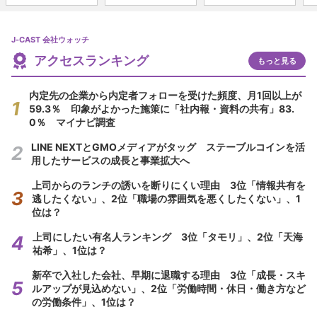
J-CAST 会社ウォッチ
アクセスランキング
もっと見る
内定先の企業から内定者フォローを受けた頻度、月1回以上が
59.3％ 印象がよかった施策に「社内報・資料の共有」83.
0％ マイナビ調査
LINE NEXTとGMOメディアがタッグ ステーブルコインを活
用したサービスの成長と事業拡大へ
上司からのランチの誘いを断りにくい理由 3位「情報共有を
逃したくない」、2位「職場の雰囲気を悪くしたくない」、1
位は？
上司にしたい有名人ランキング 3位「タモリ」、2位「天海
祐希」、1位は？
新卒で入社した会社、早期に退職する理由 3位「成長・スキ
ルアップが見込めない」、2位「労働時間・休日・働き方など
の労働条件」、1位は？