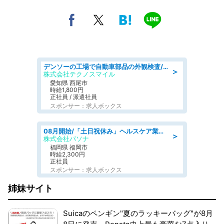
デンソーの工場で自動車部品の外観検査/denso aichi
＞
株式会社テクノスマイル
愛知県 西尾市
時給1,800円
正社員 / 派遣社員
スポンサー：求人ボックス
08月開始/「土日祝休み」ヘルスケア業界の産業保健師/高時給/未経験OK/要資格:保健師、正看護師
＞
株式会社パソナ
福岡県 福岡市
時給2,300円
正社員
スポンサー：求人ボックス
姉妹サイト
Suicaのペンギン"夏のラッキーバッグ"が8月