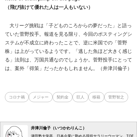
（飛び抜けて優れた人は一人もいない）
大リーグ挑戦は「子どものころからの夢だった」と語っ
ていた菅野投手。報道を見る限り、今回のポスティングシ
ステムが不成立に終わったことで、逆に米国での「菅野
株」は上がっているようです。「逃した魚ほど大きく感じ
る」法則は、万国共通なのでしょうか。菅野投手にとって
は、案外「得策」だったかもしれません。（井津川倫子）
コロナ禍
メジャー
契約金
巨人
移籍
菅野智之
井津川倫子（いつかわりんこ）
津田塾大学卒。日本企業に勤める現役サラリーウーマン。TOE