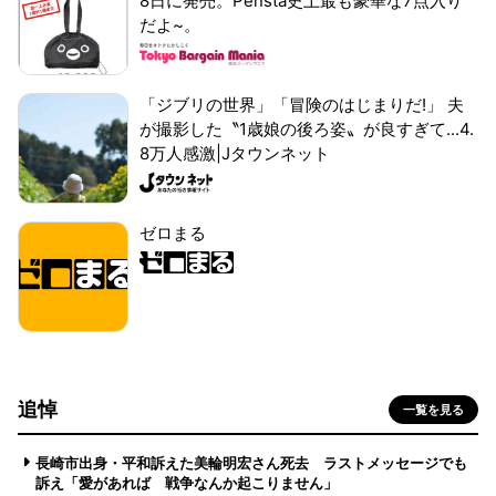
8日に発売。Pensta史上最も豪華な7点入り
だよ~。
「ジブリの世界」「冒険のはじまりだ!」 夫
が撮影した〝1歳娘の後ろ姿〟が良すぎて...4.
8万人感激|Jタウンネット
ゼロまる
追悼
一覧を見る
長崎市出身・平和訴えた美輪明宏さん死去 ラストメッセージでも
訴え「愛があれば 戦争なんか起こりません」