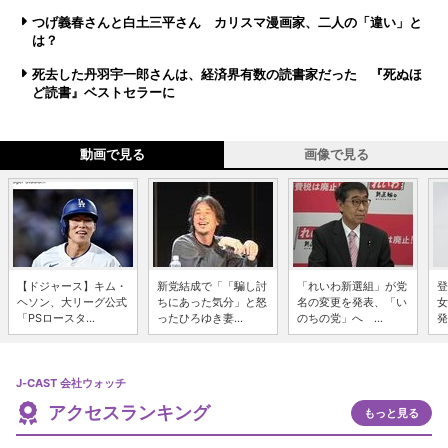
つげ義春さんと白土三平さん カリスマ漫画家、二人の「違い」と
は？
死去した丹羽宇一郎さんは、経済界有数の読書家だった 『死ぬほ
ど読書』ベストセラーに
動画で見る
画像で見る
【ドジャース】キム・
新党結成で「「騙し討
「れいわ新選組」が党
登
ヘソン、大リーグ公式
ちにあった気分」と怒
名の変更を発表、「い
女
「PSロースタ...
ったひろゆき妻...
のちの党」へ ...
発
J-CAST 会社ウォッチ
アクセスランキング
もっと見る