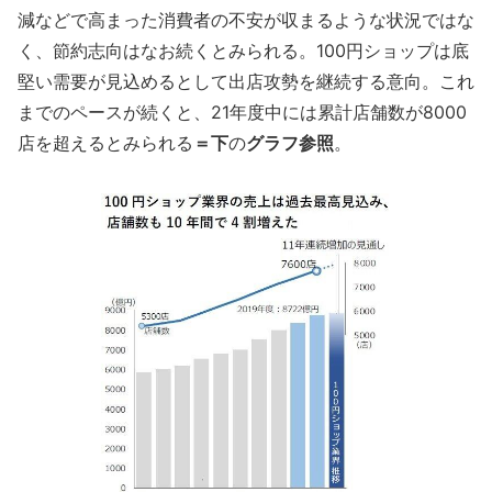
減などで高まった消費者の不安が収まるような状況ではな
く、節約志向はなお続くとみられる。100円ショップは底
堅い需要が見込めるとして出店攻勢を継続する意向。これ
までのペースが続くと、21年度中には累計店舗数が8000
店を超えるとみられる
＝下
の
グラフ参照
。