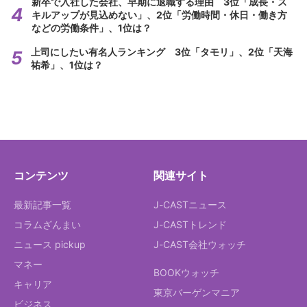
新卒で入社した会社、早期に退職する理由 3位「成長・ス
キルアップが見込めない」、2位「労働時間・休日・働き方
などの労働条件」、1位は？
上司にしたい有名人ランキング 3位「タモリ」、2位「天海
祐希」、1位は？
コンテンツ
関連サイト
最新記事一覧
J-CASTニュース
コラムざんまい
J-CASTトレンド
ニュース pickup
J-CAST会社ウォッチ
マネー
BOOKウォッチ
キャリア
東京バーゲンマニア
ビジネス