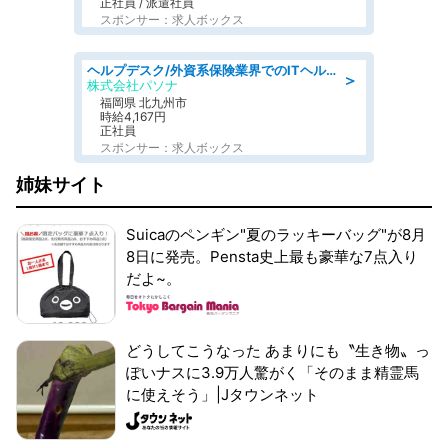
正社員 / 派遣社員
スポンサー：求人ボックス
ヘルプデスク/外資系保険業界でのITヘルプデスク業務/駅近/即日勤務可/ヘルプデスク
＞
株式会社パソナ
福岡県 北九州市
時給4,167円
正社員
スポンサー：求人ボックス
姉妹サイト
Suicaのペンギン"夏のラッキーバッグ"が8月
8日に発売。Pensta史上最も豪華な7点入り
だよ~。
どうしてこうなった あまりにも〝生き物〟っ
ぽいナスに3.9万人驚がく「そのまま精霊馬
に使えそう」|Jタウンネット