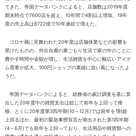
てきた。帝国データバンクによると、店舗数は2019年度
期末時点で7600店を超え、10年間で4割以上増加。19年
度の売上高は8722億で10年連続で増えた。
コロナ禍に見舞われた20年度は店舗休業などの影響を
受けたものの、外出自粛の巣ごもり生活で家の中のことに
費やす時間や金額が増し、生活雑貨を中心に幅広いアイテ
ム需要が拡大。100円ショップの業績に追い風になったよ
うだ。
帝国データバンクによると、総務省の家計調査を基に算
出した20年度中の雑貨支出は総じて前年を上回って推
移。とくに20年度第3四半期(10～12月)では前年を1割超
上回るほか、最初の緊急事態宣言が発出された第1四半期
(4～6月)でも前年を上回っており、生活用品や雑貨類への