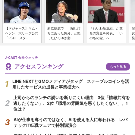
【ドジャース】キム・
新党結成で「「騙し討
「れいわ新選組」が党
登
ヘソン、大リーグ公式
ちにあった気分」と怒
名の変更を発表、「い
女
「PSロースタ...
ったひろゆき妻...
のちの党」へ ...
発
J-CAST 会社ウォッチ
アクセスランキング
もっと見る
LINE NEXTとGMOメディアがタッグ ステーブルコインを活
用したサービスの成長と事業拡大へ
上司からのランチの誘いを断りにくい理由 3位「情報共有を
逃したくない」、2位「職場の雰囲気を悪くしたくない」、1
位は？
AIが仕事を奪うのではなく、AIを使える人に奪われる レバ
テックIT転職フェアで特別講演会