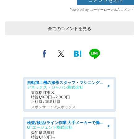
全てのコメントを見る
自動加工機の操作スタッフ・マシニングセンタ/工業系卒歓迎/未経験OK/週休2日制/定年なし/ブランクOK
＞
アネックス・ジャパン株式会社
東京都 江東区
時給1,900円～2,300円
正社員 / 派遣社員
スポンサー：求人ボックス
検査/検品/ライン作業 大手メーカーで働ける 土日祝休 月収28万円可 未経験OK
＞
UTエージェント株式会社
愛知県 武豊町
時給1,350円～