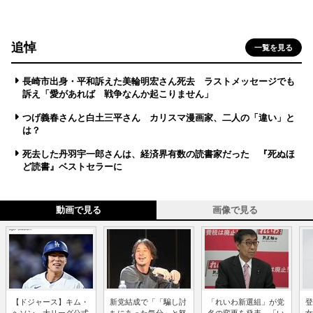
追悼
一覧を見る
長崎市出身・平和訴えた美輪明宏さん死去 ラストメッセージでも
訴え「愛があれば 戦争なんか起こりません」
つげ義春さんと白土三平さん カリスマ漫画家、二人の「違い」と
は？
死去した丹羽宇一郎さんは、経済界有数の読書家だった 『死ぬほ
ど読書』ベストセラーに
動画で見る
画像で見る
【ドジャース】キム・
新党結成で「「騙し討
「れいわ新選組」が党
登