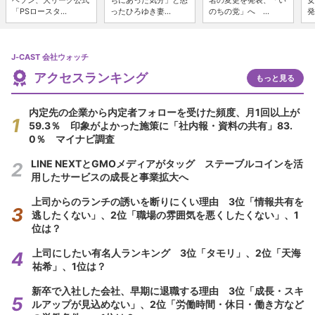
ヘソン、大リーグ公式
ちにあった気分」と怒
名の変更を発表、「い
女
「PSロースタ...
ったひろゆき妻...
のちの党」へ ...
発
J-CAST 会社ウォッチ
アクセスランキング
もっと見る
内定先の企業から内定者フォローを受けた頻度、月1回以上が
59.3％ 印象がよかった施策に「社内報・資料の共有」83.
0％ マイナビ調査
LINE NEXTとGMOメディアがタッグ ステーブルコインを活
用したサービスの成長と事業拡大へ
上司からのランチの誘いを断りにくい理由 3位「情報共有を
逃したくない」、2位「職場の雰囲気を悪くしたくない」、1
位は？
上司にしたい有名人ランキング 3位「タモリ」、2位「天海
祐希」、1位は？
新卒で入社した会社、早期に退職する理由 3位「成長・スキ
ルアップが見込めない」、2位「労働時間・休日・働き方など