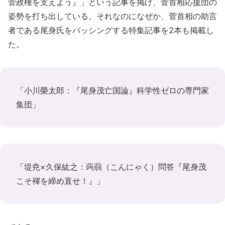
菅政権を支えよう』」という記事を掲げ、菅首相応援団の
姿勢を打ち出している。それなのになぜか、菅首相の助言
者である尾身氏をバッシングする特集記事を2本も掲載し
た。
「小川榮太郎：『尾身茂亡国論』科学性ゼロの専門家
集団」
「堤尭×久保紘之：蒟蒻（こんにゃく）問答『尾身茂
こそ褌を締め直せ！』」