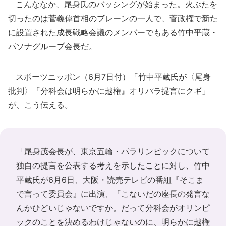
こんななか、尾身氏のバッシングが始まった。火ぶたを
切ったのは菅義偉首相のブレーンの一人で、菅政権で新た
に設置された成長戦略会議のメンバーでもある竹中平蔵・
パソナグループ会長だ。
スポーツニッポン（6月7日付）「竹中平蔵氏が〈尾身
批判〉『分科会は明らかに越権』オリパラ提言にクギ」
が、こう伝える。
「尾身茂会長が、東京五輪・パラリンピックについて
独自の提言を公表する考えを示したことに対し、竹中
平蔵氏が6月6日、大阪・読売テレビの番組『そこま
で言って委員会』に出演、『こないだの座長の発言な
んかひどいじゃないですか。だって分科会がオリンピ
ックのことを決めるわけじゃないのに、明らかに越権