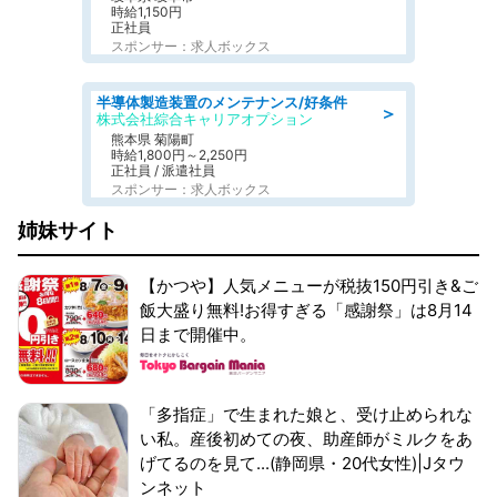
時給1,150円
正社員
スポンサー：求人ボックス
半導体製造装置のメンテナンス/好条件
＞
株式会社綜合キャリアオプション
熊本県 菊陽町
時給1,800円～2,250円
正社員 / 派遣社員
スポンサー：求人ボックス
姉妹サイト
【かつや】人気メニューが税抜150円引き&ご
飯大盛り無料!お得すぎる「感謝祭」は8月14
日まで開催中。
「多指症」で生まれた娘と、受け止められな
い私。産後初めての夜、助産師がミルクをあ
げてるのを見て...(静岡県・20代女性)|Jタウ
ンネット