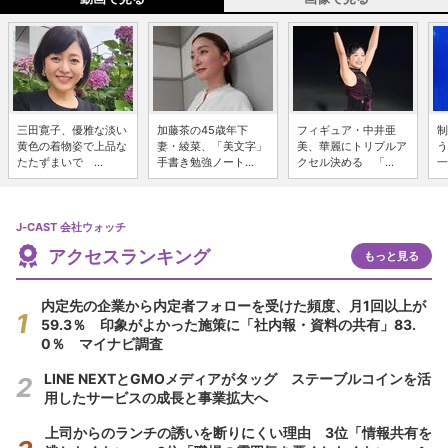
三田寛子、優雅な淡い
加藤茶の45歳年下
フィギュア・中井亜
制
黄色の着物姿で上品な
妻・綾菜、「美文字」
美、華麗にトリプルア
う
たたずまいで ...
手書き勉強ノート...
クセル決める 「...
一
J-CAST 会社ウォッチ
アクセスランキング
もっと見る
内定先の企業から内定者フォローを受けた頻度、月1回以上が
59.3％ 印象がよかった施策に「社内報・資料の共有」83.
0％ マイナビ調査
LINE NEXTとGMOメディアがタッグ ステーブルコインを活
用したサービスの成長と事業拡大へ
上司からのランチの誘いを断りにくい理由 3位「情報共有を