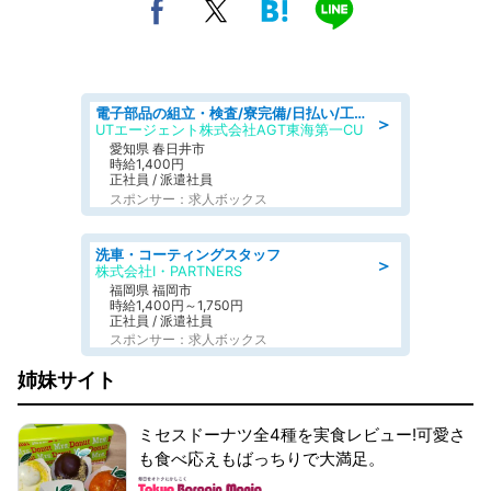
電子部品の組立・検査/寮完備/日払い/工場・製造
＞
UTエージェント株式会社AGT東海第一CU
愛知県 春日井市
時給1,400円
正社員 / 派遣社員
スポンサー：求人ボックス
洗車・コーティングスタッフ
＞
株式会社I・PARTNERS
福岡県 福岡市
時給1,400円～1,750円
正社員 / 派遣社員
スポンサー：求人ボックス
姉妹サイト
ミセスドーナツ全4種を実食レビュー!可愛さ
も食べ応えもばっちりで大満足。