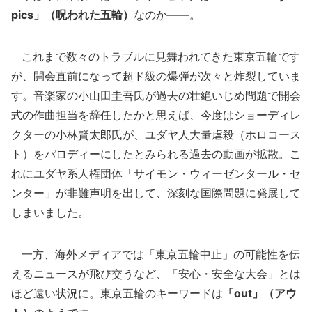
pics」（呪われた五輪）
なのか――。
これまで数々のトラブルに見舞われてきた東京五輪です
が、開会直前になって超ド級の爆弾が次々と炸裂していま
す。音楽家の小山田圭吾氏が過去の壮絶いじめ問題で開会
式の作曲担当を辞任したかと思えば、今度はショーディレ
クターの小林賢太郎氏が、ユダヤ人大量虐殺（ホロコース
ト）をパロディーにしたとみられる過去の動画が拡散。こ
れにユダヤ系人権団体「サイモン・ウィーゼンタール・セ
ンター」が非難声明を出して、深刻な国際問題に発展して
しまいました。
一方、海外メディアでは「東京五輪中止」の可能性を伝
えるニュースが飛び交うなど、「安心・安全な大会」とは
ほど遠い状況に。東京五輪のキーワードは
「out」（アウ