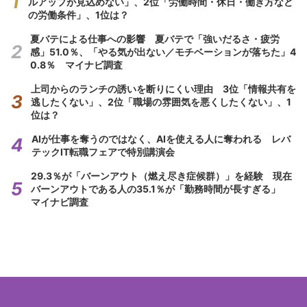
ルアップが見込めない」、2位「労働時間・休日・働き方など
の労働条件」、1位は？
夏バテによる仕事への影響 夏バテで「強いだるさ・疲労
感」51.0％、「やる気が出ない／モチベーションが落ちた」4
0.8％ マイナビ調査
上司からのランチの誘いを断りにくい理由 3位「情報共有を
逃したくない」、2位「職場の雰囲気を悪くしたくない」、1
位は？
AIが仕事を奪うのではなく、AIを使える人に奪われる レバ
テックIT転職フェアで特別講演会
29.3％が「バーンアウト（燃え尽き症候群）」を経験 現在
バーンアウトである人の35.1％が「勤務時間が長すぎる」
マイナビ調査