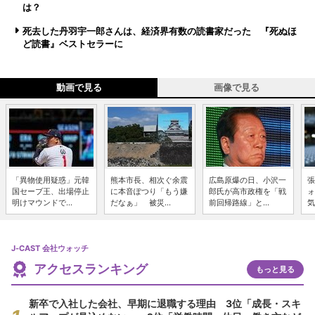
は？
死去した丹羽宇一郎さんは、経済界有数の読書家だった 『死ぬほ
ど読書』ベストセラーに
動画で見る
画像で見る
「異物使用疑惑」元韓
熊本市長、相次ぐ余震
広島原爆の日、小沢一
張
国セーブ王、出場停止
に本音ぽつり「もう嫌
郎氏が高市政権を「戦
ォ
明けマウンドで...
だなぁ」 被災...
前回帰路線」と...
気
J-CAST 会社ウォッチ
アクセスランキング
もっと見る
新卒で入社した会社、早期に退職する理由 3位「成長・スキ