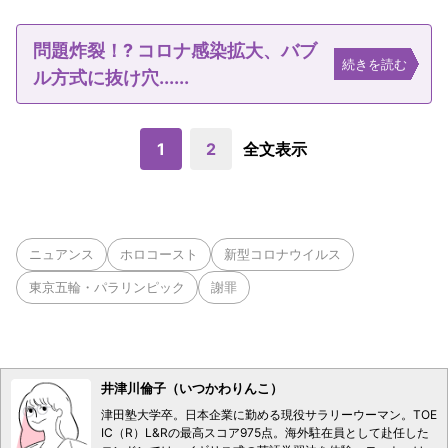
問題炸裂！? コロナ感染拡大、バブ
続きを読む
ル方式に抜け穴......
1
2
全文表示
ニュアンス
ホロコースト
新型コロナウイルス
東京五輪・パラリンピック
謝罪
井津川倫子（いつかわりんこ）
津田塾大学卒。日本企業に勤める現役サラリーウーマン。TOE
IC（R）L&Rの最高スコア975点。海外駐在員として赴任した