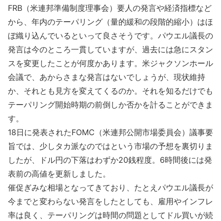
FRB（米連邦準備制度理事会）要人の発言や経済指標など
から、年内のテーパリング（量的緩和の段階的縮小）はほ
ぼ織り込んでいるといって良さそうです。パウエル議長の
発言は今のところ一貫していますが、過去には急にスタン
スを変更したことが何度かあります。米ジャクソンホール
会議で、あからさまな発言はないでしょうが、現状維持
か、それとも見方を変えてくるのか。それを知るだけでも
テーパリング開始時期の前倒しか否かを計ることができま
す。
18日に発表されたFOMC（米連邦公開市場委員会）議事要
旨では、少しタカ派なのではという市場の予想を裏切りま
したが、ドル円の下落はわずか20銭程度。6時間後には発
表前の高値を更新しました。
催促ぎみな相場となってきており、たとえパウエル議長が
今までと変わらない発言をしたとしても、雇用やインフレ
率は良く、テーパリングは時間の問題としてドル買いが続