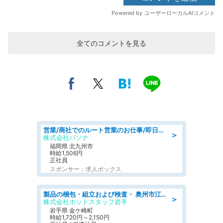
全てのコメントを見る
営業/商社でのルート営業のお仕事/即日勤務可/車通勤可/営業
＞
株式会社パソナ
福岡県 北九州市
時給1,506円
正社員
スポンサー：求人ボックス
製品の梱包・組立および検査・ 奥州市江刺/大手企業で長期安定 梱包・検査・組立/半年経過毎に5万円の報奨金有
＞
株式会社ホットスタッフ岩手
岩手県 金ケ崎町
時給1,720円～2,150円