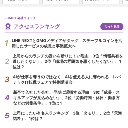
J-CAST 会社ウォッチ
アクセスランキング
もっと見る
LINE NEXTとGMOメディアがタッグ ステーブルコインを活
用したサービスの成長と事業拡大へ
上司からのランチの誘いを断りにくい理由 3位「情報共有を
逃したくない」、2位「職場の雰囲気を悪くしたくない」、1
位は？
AIが仕事を奪うのではなく、AIを使える人に奪われる レバ
テックIT転職フェアで特別講演会
新卒で入社した会社、早期に退職する理由 3位「成長・ス
キルアップが見込めない」、2位「労働時間・休日・働き方
などの労働条件」、1位は？
上司にしたい有名人ランキング 3位「タモリ」、2位「天海
祐希」、1位は？