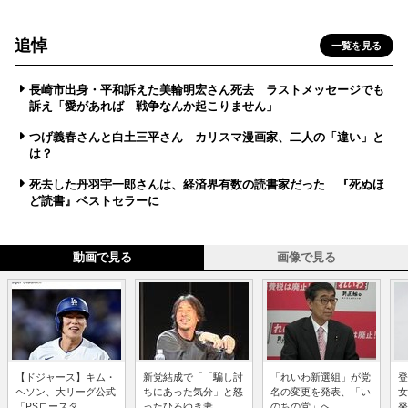
追悼
一覧を見る
長崎市出身・平和訴えた美輪明宏さん死去 ラストメッセージでも
訴え「愛があれば 戦争なんか起こりません」
つげ義春さんと白土三平さん カリスマ漫画家、二人の「違い」と
は？
死去した丹羽宇一郎さんは、経済界有数の読書家だった 『死ぬほ
ど読書』ベストセラーに
動画で見る
画像で見る
【ドジャース】キム・
新党結成で「「騙し討
「れいわ新選組」が党
登
ヘソン、大リーグ公式
ちにあった気分」と怒
名の変更を発表、「い
女
「PSロースタ...
ったひろゆき妻...
のちの党」へ ...
発