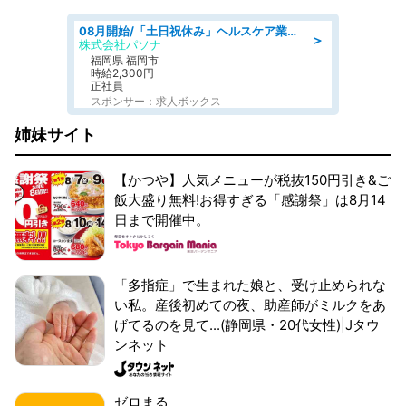
08月開始/「土日祝休み」ヘルスケア業界の産業保健師/高時給/未経験OK/要資格:保健師、正看護師
＞
株式会社パソナ
福岡県 福岡市
時給2,300円
正社員
スポンサー：求人ボックス
姉妹サイト
【かつや】人気メニューが税抜150円引き&ご
飯大盛り無料!お得すぎる「感謝祭」は8月14
日まで開催中。
「多指症」で生まれた娘と、受け止められな
い私。産後初めての夜、助産師がミルクをあ
げてるのを見て...(静岡県・20代女性)|Jタウ
ンネット
ゼロまる