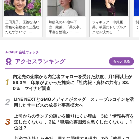
三田寛子、優雅な淡い
加藤茶の45歳年下
フィギュア・中井亜
制
黄色の着物姿で上品な
妻・綾菜、「美文字」
美、華麗にトリプルア
う
たたずまいで ...
手書き勉強ノート...
クセル決める 「...
一
J-CAST 会社ウォッチ
アクセスランキング
もっと見る
内定先の企業から内定者フォローを受けた頻度、月1回以上が
59.3％ 印象がよかった施策に「社内報・資料の共有」83.
0％ マイナビ調査
LINE NEXTとGMOメディアがタッグ ステーブルコインを活
用したサービスの成長と事業拡大へ
上司からのランチの誘いを断りにくい理由 3位「情報共有を
逃したくない」、2位「職場の雰囲気を悪くしたくない」、1
位は？
新卒で入社した会社、早期に退職する理由 3位「成長・ス