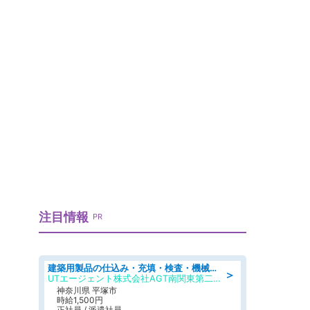
注目情報
PR
建築用製品の仕込み・充填・検査・機械操作/寮完備/日払い/工場・製造
＞
UTエージェント株式会社AGT南関東第二CU
神奈川県 平塚市
時給1,500円
正社員 / 派遣社員