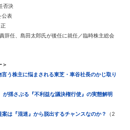
任否決
を公表
修正
上引責辞任、島田太郎氏が後任に就任／臨時株主総会
ー＞
 物言う株主に悩まされる東芝・車谷社長のかじ取り
』が揺さぶる『不利益な議決権行使』の実態解明
の提案は『混迷』から脱出するチャンスなのか？
（2