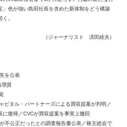
定」色が強い島田社長を含めた新体制をどう構築
続く。
（ジャーナリスト 済田経夫）
損失を公表
当増資
覚
Cキャピタル・パートナーズによる買収提案が判明／
長に復帰／CVCが買収提案を事実上撤回
の運営が不公正だったとの調査報告書公表／株主総会で