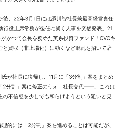
後、22年3月1日には綱川智社長兼最高経営責任
執行役上席常務が後任に就く人事を突然発表。21
身がかつて会長を務めた英系投資ファンド「CVCキ
ごと買収（非上場化）に動くなど混乱を招いて辞
氏が社長に復帰し、11月に「3分割」案をまとめ
「2分割」案に修正のうえ、社長交代――。これは
主の不信感を少しでも和らげようという狙いと見
理的には「2分割」案を進めることは可能だが、