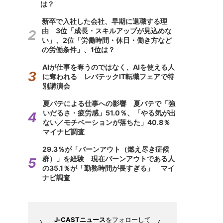
は？
新卒で入社した会社、早期に退職する理
由 3位「成長・スキルアップが見込めな
い」、2位「労働時間・休日・働き方など
の労働条件」、1位は？
AIが仕事を奪うのではなく、AIを使える人
に奪われる レバテックIT転職フェアで特
別講演会
夏バテによる仕事への影響 夏バテで「強
いだるさ・疲労感」51.0％、「やる気が出
ない／モチベーションが落ちた」40.8％
マイナビ調査
29.3％が「バーンアウト（燃え尽き症候
群）」を経験 現在バーンアウトである人
の35.1％が「勤務時間が長すぎる」 マイ
ナビ調査
J-CASTニュース
をフォローして