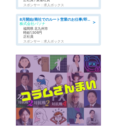
スポンサー：求人ボックス
8月開始/商社でのルート営業のお仕事/即日勤務可/車通勤可/営業
＞
株式会社パソナ
福岡県 北九州市
時給1,506円
正社員
スポンサー：求人ボックス