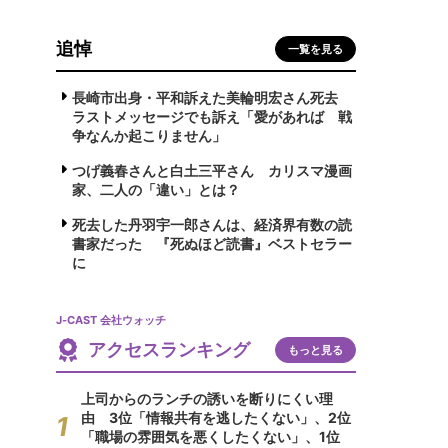
追悼
一覧を見る
長崎市出身・平和訴えた美輪明宏さん死去
ラストメッセージでも訴え「愛があれば 戦
争なんか起こりません」
つげ義春さんと白土三平さん カリスマ漫画
家、二人の「違い」とは？
死去した丹羽宇一郎さんは、経済界有数の読
書家だった 『死ぬほど読書』ベストセラー
に
J-CAST 会社ウォッチ
アクセスランキング
もっと見る
上司からのランチの誘いを断りにくい理
由 3位「情報共有を逃したくない」、2位
「職場の雰囲気を悪くしたくない」、1位