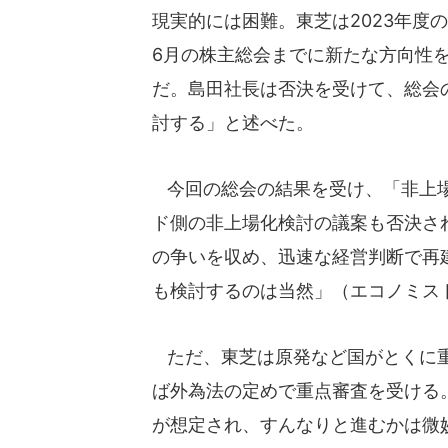
現実的には困難。東芝は2023年度
6月の株主総会までに新たな方向性
だ。島田社長は否決を受けて、総会
討する」と述べた。
今回の総会の結果を受け、「非上場
ド側の非上場化検討の議案も否決さ
の争いを収め、迅速な経営判断で再
も検討するのは当然」（エコノミス
ただ、東芝は原発など国がとくに重
ば外為法の定めで重点審査を受ける
が想定され、すんなりと進むかは微