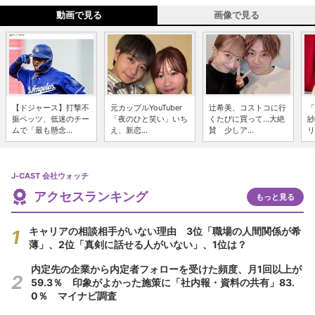
動画で見る
画像で見る
【ドジャース】打撃不
元カップルYouTuber
辻希美、コストコに行
「
振ベッツ、低迷のチー
「夜のひと笑い」いち
くたびに買って...大絶
紗
ムで「最も懸念...
え、新恋...
賛 少しア...
リ
J-CAST 会社ウォッチ
アクセスランキング
もっと見る
キャリアの相談相手がいない理由 3位「職場の人間関係が希
薄」、2位「真剣に話せる人がいない」、1位は？
内定先の企業から内定者フォローを受けた頻度、月1回以上が
59.3％ 印象がよかった施策に「社内報・資料の共有」83.
0％ マイナビ調査