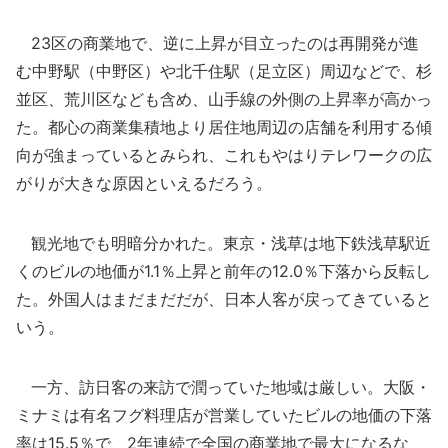
23区の商業地で、逆に上昇が目立ったのは再開発が進
む中野駅（中野区）や北千住駅（足立区）周辺などで、杉
並区、荒川区なども含め、山手線の外側の上昇率が高かっ
た。都心の商業集積地より居住地周辺の店舗を利用する傾
向が強まっているとみられ、これもやはりテレワークの広
がりが大きな原因といえるだろう。
観光地でも明暗分かれた。東京・浅草は地下鉄浅草駅近
くのビルの地価が1.1％上昇と前年の12.0％下落から反転し
た。外国人はまだまだだが、日本人客が戻ってきていると
いう。
一方、訪日客の来訪で潤っていた地域は厳しい。大阪・
ミナミは有名フグ料理店が営業していたビルの地価の下落
率は15.5％で、2年連続で全国の商業地で最大になるな