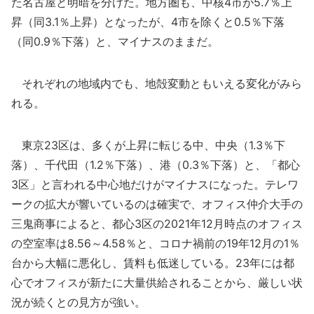
た名古屋と明暗を分けた。地方圏も、中核4市が5.7％上
昇（同3.1％上昇）となったが、4市を除くと0.5％下落
（同0.9％下落）と、マイナスのままだ。
それぞれの地域内でも、地殻変動ともいえる変化がみら
れる。
東京23区は、多くが上昇に転じる中、中央（1.3％下
落）、千代田（1.2％下落）、港（0.3％下落）と、「都心
3区」と言われる中心地だけがマイナスになった。テレワ
ークの拡大が響いているのは確実で、オフィス仲介大手の
三鬼商事によると、都心3区の2021年12月時点のオフィス
の空室率は8.56～4.58％と、コロナ禍前の19年12月の1％
台から大幅に悪化し、賃料も低迷している。23年には都
心でオフィスが新たに大量供給されることから、厳しい状
況が続くとの見方が強い。