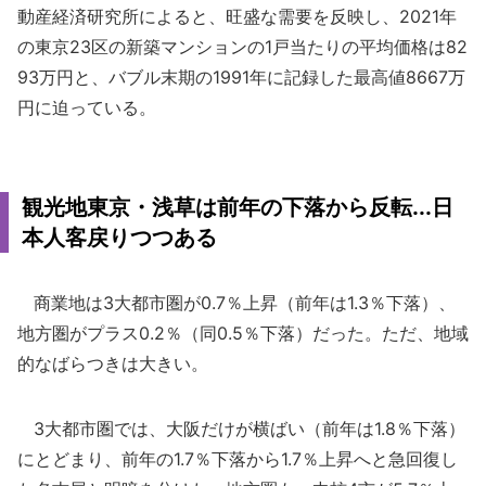
動産経済研究所によると、旺盛な需要を反映し、2021年
の東京23区の新築マンションの1戸当たりの平均価格は82
93万円と、バブル末期の1991年に記録した最高値8667万
円に迫っている。
観光地東京・浅草は前年の下落から反転...日
本人客戻りつつある
商業地は3大都市圏が0.7％上昇（前年は1.3％下落）、
地方圏がプラス0.2％（同0.5％下落）だった。ただ、地域
的なばらつきは大きい。
3大都市圏では、大阪だけが横ばい（前年は1.8％下落）
にとどまり、前年の1.7％下落から1.7％上昇へと急回復し