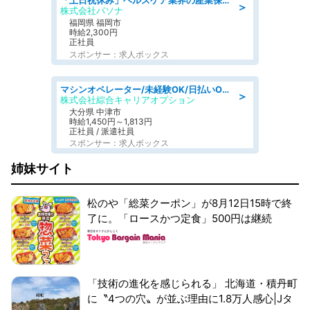
「土日祝休み」ヘルスケア業界の産業保健師/高時給/未経験OK/要資格:保健師、正看護師
＞
株式会社パソナ
福岡県 福岡市
時給2,300円
正社員
スポンサー：求人ボックス
マシンオペレーター/未経験OK/日払いOK/交替制/20・30・40代活躍中/製造 工場
＞
株式会社綜合キャリアオプション
大分県 中津市
時給1,450円～1,813円
正社員 / 派遣社員
スポンサー：求人ボックス
姉妹サイト
松のや「総菜クーポン」が8月12日15時で終
了に。「ロースかつ定食」500円は継続
「技術の進化を感じられる」 北海道・積丹町
に〝4つの穴〟が並ぶ理由に1.8万人感心|Jタ