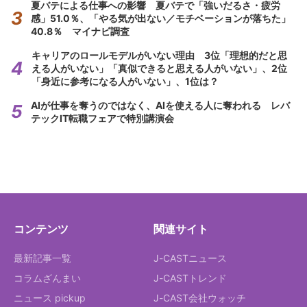
夏バテによる仕事への影響 夏バテで「強いだるさ・疲労
感」51.0％、「やる気が出ない／モチベーションが落ちた」
40.8％ マイナビ調査
キャリアのロールモデルがいない理由 3位「理想的だと思
える人がいない」「真似できると思える人がいない」、2位
「身近に参考になる人がいない」、1位は？
AIが仕事を奪うのではなく、AIを使える人に奪われる レバ
テックIT転職フェアで特別講演会
コンテンツ
関連サイト
最新記事一覧
J-CASTニュース
コラムざんまい
J-CASTトレンド
ニュース pickup
J-CAST会社ウォッチ