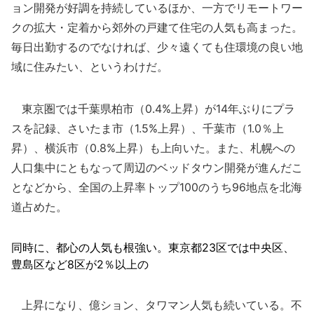
ョン開発が好調を持続しているほか、一方でリモートワー
クの拡大・定着から郊外の戸建て住宅の人気も高まった。
毎日出勤するのでなければ、少々遠くても住環境の良い地
域に住みたい、というわけだ。
東京圏では千葉県柏市（0.4%上昇）が14年ぶりにプラ
スを記録、さいたま市（1.5%上昇）、千葉市（1.0％上
昇）、横浜市（0.8%上昇）も上向いた。また、札幌への
人口集中にともなって周辺のベッドタウン開発が進んだこ
となどから、全国の上昇率トップ100のうち96地点を北海
道占めた。
同時に、都心の人気も根強い。東京都23区では中央区、
豊島区など8区が2％以上の
上昇になり、億ション、タワマン人気も続いている。不