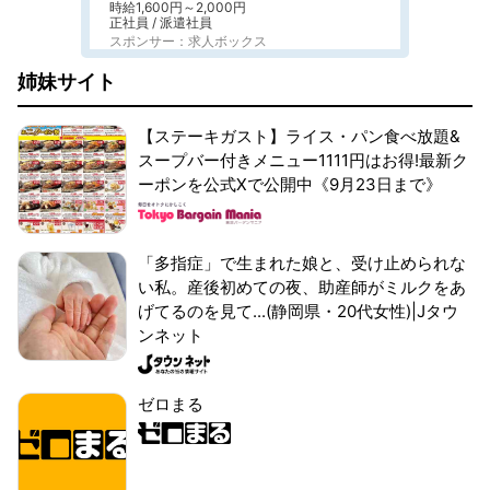
時給1,600円～2,000円
正社員 / 派遣社員
スポンサー：求人ボックス
姉妹サイト
【ステーキガスト】ライス・パン食べ放題&
スープバー付きメニュー1111円はお得!最新ク
ーポンを公式Xで公開中《9月23日まで》
「多指症」で生まれた娘と、受け止められな
い私。産後初めての夜、助産師がミルクをあ
げてるのを見て...(静岡県・20代女性)|Jタウ
ンネット
ゼロまる