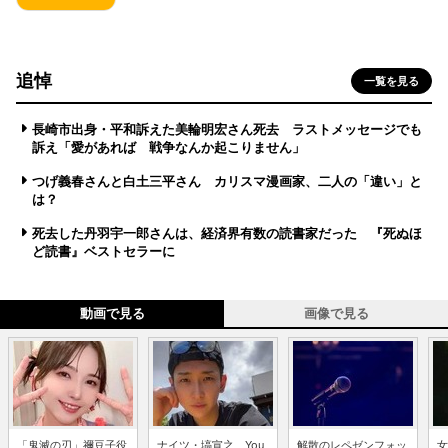
追悼
一覧を見る
長崎市出身・平和訴えた美輪明宏さん死去 ラストメッセージでも
訴え「愛があれば 戦争なんか起こりません」
つげ義春さんと白土三平さん カリスマ漫画家、二人の「違い」と
は？
死去した丹羽宇一郎さんは、経済界有数の読書家だった 『死ぬほ
ど読書』ベストセラーに
動画で見る
画像で見る
「鬼滅の刃」禰豆子役
ナイツ・塙宣之、You
解散のレペゼンフォッ
女