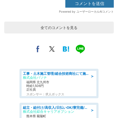
全てのコメントを見る
工事・土木施工管理/総合技術商社にて施工管理のお仕事/即日勤務可/車通勤可/工事・土木施工管理/生産・品質管理
＞
株式会社パソナ
福岡県 北九州市
時給1,506円
正社員
スポンサー：求人ボックス
組立・組付け/高収入/日払いOK/寮完備/交替制/20・30・40代活躍中
＞
株式会社綜合キャリアオプション
熊本県 菊陽町