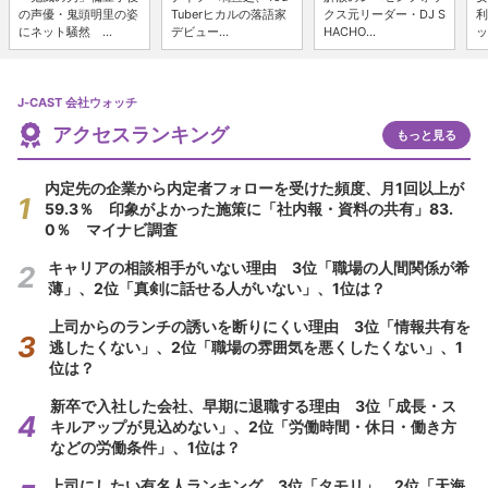
の声優・鬼頭明里の姿
Tuberヒカルの落語家
クス元リーダー・DJ S
利
にネット騒然 ...
デビュー...
HACHO...
ッ
J-CAST 会社ウォッチ
アクセスランキング
もっと見る
内定先の企業から内定者フォローを受けた頻度、月1回以上が
59.3％ 印象がよかった施策に「社内報・資料の共有」83.
0％ マイナビ調査
キャリアの相談相手がいない理由 3位「職場の人間関係が希
薄」、2位「真剣に話せる人がいない」、1位は？
上司からのランチの誘いを断りにくい理由 3位「情報共有を
逃したくない」、2位「職場の雰囲気を悪くしたくない」、1
位は？
新卒で入社した会社、早期に退職する理由 3位「成長・ス
キルアップが見込めない」、2位「労働時間・休日・働き方
などの労働条件」、1位は？
上司にしたい有名人ランキング 3位「タモリ」、2位「天海