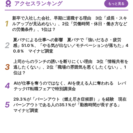
アクセスランキング
もっと見る
新卒で入社した会社、早期に退職する理由 3位「成長・スキ
ルアップが見込めない」、2位「労働時間・休日・働き方など
の労働条件」、1位は？
夏バテによる仕事への影響 夏バテで「強いだるさ・疲労
感」51.0％、「やる気が出ない／モチベーションが落ちた」4
0.8％ マイナビ調査
上司からのランチの誘いを断りにくい理由 3位「情報共有を
逃したくない」、2位「職場の雰囲気を悪くしたくない」、1
位は？
AIが仕事を奪うのではなく、AIを使える人に奪われる レバ
テックIT転職フェアで特別講演会
29.3％が「バーンアウト（燃え尽き症候群）」を経験 現在
バーンアウトである人の35.1％が「勤務時間が長すぎる」
マイナビ調査