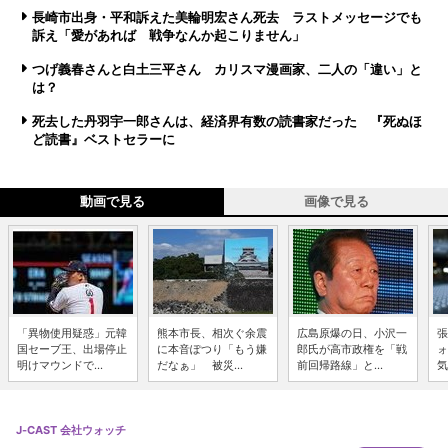
長崎市出身・平和訴えた美輪明宏さん死去 ラストメッセージでも
訴え「愛があれば 戦争なんか起こりません」
つげ義春さんと白土三平さん カリスマ漫画家、二人の「違い」と
は？
死去した丹羽宇一郎さんは、経済界有数の読書家だった 『死ぬほ
ど読書』ベストセラーに
動画で見る
画像で見る
「異物使用疑惑」元韓
熊本市長、相次ぐ余震
広島原爆の日、小沢一
張
国セーブ王、出場停止
に本音ぽつり「もう嫌
郎氏が高市政権を「戦
ォ
明けマウンドで...
だなぁ」 被災...
前回帰路線」と...
気
J-CAST 会社ウォッチ