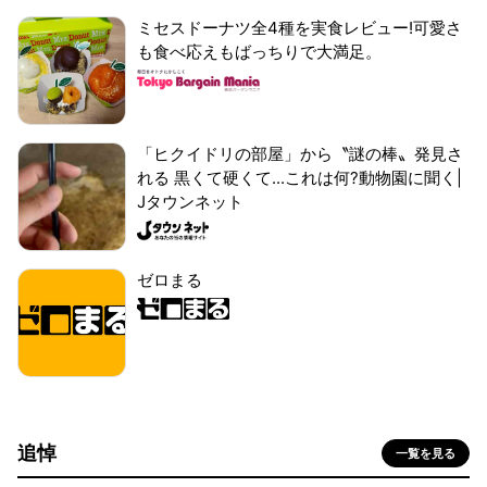
ミセスドーナツ全4種を実食レビュー!可愛さ
も食べ応えもばっちりで大満足。
「ヒクイドリの部屋」から〝謎の棒〟発見さ
れる 黒くて硬くて...これは何?動物園に聞く|
Jタウンネット
ゼロまる
追悼
一覧を見る