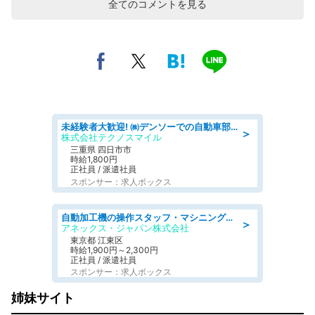
全てのコメントを見る
未経験者大歓迎! ㈱デンソーでの自動車部品の組立作業 denso aichi
＞
株式会社テクノスマイル
三重県 四日市市
時給1,800円
正社員 / 派遣社員
スポンサー：求人ボックス
自動加工機の操作スタッフ・マシニングセンタ/工業系卒歓迎/未経験OK/急募/男女活躍/残業が少ない
＞
アネックス・ジャパン株式会社
東京都 江東区
時給1,900円～2,300円
正社員 / 派遣社員
スポンサー：求人ボックス
姉妹サイト