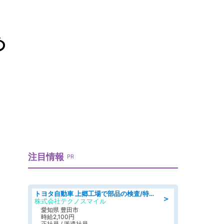
め
注目情報
PR
トヨタ自動車 上郷工場で部品の検査/特典168万/tutumi
＞
株式会社テクノスマイル
愛知県 豊田市
時給2,100円
正社員 / 派遣社員