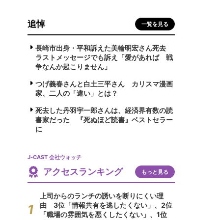
追悼
一覧を見る
長崎市出身・平和訴えた美輪明宏さん死去
ラストメッセージでも訴え「愛があれば 戦
争なんか起こりません」
つげ義春さんと白土三平さん カリスマ漫画
家、二人の「違い」とは？
死去した丹羽宇一郎さんは、経済界有数の読
書家だった 『死ぬほど読書』ベストセラー
に
J-CAST 会社ウォッチ
アクセスランキング
もっと見る
上司からのランチの誘いを断りにくい理
由 3位「情報共有を逃したくない」、2位
「職場の雰囲気を悪くしたくない」、1位