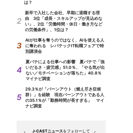
は？
新卒で入社した会社、早期に退職する理
由 3位「成長・スキルアップが見込めな
い」、2位「労働時間・休日・働き方など
の労働条件」、1位は？
AIが仕事を奪うのではなく、AIを使える人
に奪われる レバテックIT転職フェアで特
別講演会
夏バテによる仕事への影響 夏バテで「強
いだるさ・疲労感」51.0％、「やる気が出
ない／モチベーションが落ちた」40.8％
マイナビ調査
29.3％が「バーンアウト（燃え尽き症候
群）」を経験 現在バーンアウトである人
の35.1％が「勤務時間が長すぎる」 マイ
ナビ調査
J-CASTニュース
をフォローして