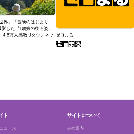
世界」「冒険のはじまり
が撮影した〝1歳娘の後ろ姿〟
ゼロまる
..4.8万人感激|Jタウンネッ
イト
サイトについて
Tニュース
会社案内