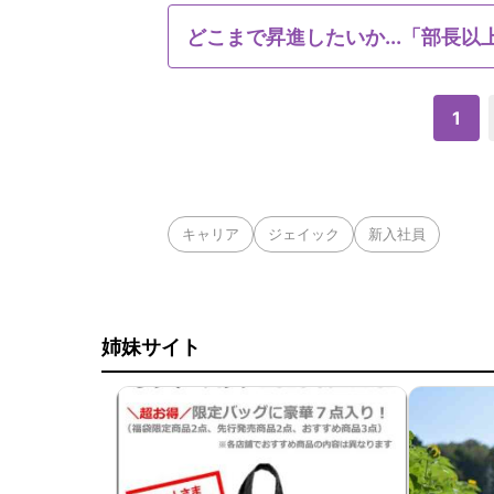
どこまで昇進したいか...「部長以
1
キャリア
ジェイック
新入社員
姉妹サイト