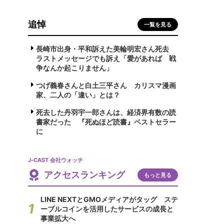
追悼
一覧を見る
長崎市出身・平和訴えた美輪明宏さん死去
ラストメッセージでも訴え「愛があれば 戦
争なんか起こりません」
つげ義春さんと白土三平さん カリスマ漫画
家、二人の「違い」とは？
死去した丹羽宇一郎さんは、経済界有数の読
書家だった 『死ぬほど読書』ベストセラー
に
J-CAST 会社ウォッチ
アクセスランキング
もっと見る
LINE NEXTとGMOメディアがタッグ ステ
ーブルコインを活用したサービスの成長と
事業拡大へ