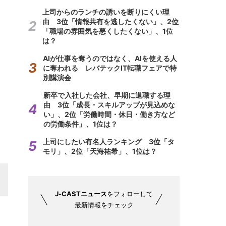
上司からのランチの誘いを断りにくい理
由 3位「情報共有を逃したくない」、2位
「職場の雰囲気を悪くしたくない」、1位
は？
AIが仕事を奪うのではなく、AIを使える人
に奪われる レバテックIT転職フェアで特
別講演会
新卒で入社した会社、早期に退職する理
由 3位「成長・スキルアップが見込めな
い」、2位「労働時間・休日・働き方など
の労働条件」、1位は？
上司にしたい有名人ランキング 3位「タ
モリ」、2位「天海祐希」、1位は？
J-CASTニュース
をフォローして
最新情報をチェック