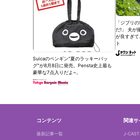
「ジブリの
だ!」 夫
が良すぎて.
ト
Suicaのペンギン"夏のラッキーバッ
グ"が8月8日に発売。Pensta史上最も
豪華な7点入りだよ~。
コンテンツ
関連サ
最新記事一覧
J-CAS