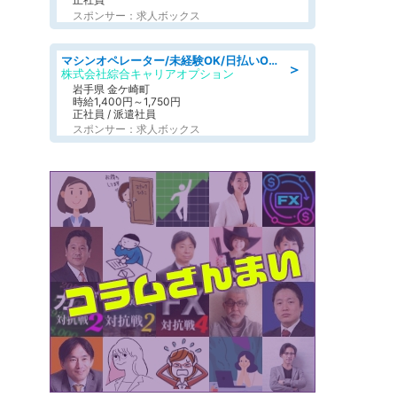
スポンサー：求人ボックス
マシンオペレーター/未経験OK/日払いOK/寮完備/交替制/20・30・40代活躍中
＞
株式会社綜合キャリアオプション
岩手県 金ケ崎町
時給1,400円～1,750円
正社員 / 派遣社員
スポンサー：求人ボックス