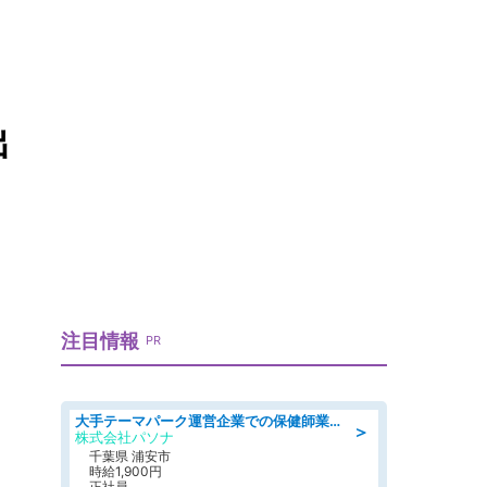
出
注目情報
PR
大手テーマパーク運営企業での保健師業務/シフト/要資格:保健師
＞
株式会社パソナ
千葉県 浦安市
時給1,900円
正社員