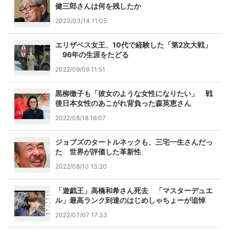
健三郎さんは何を残したか
2023/03/14 11:05
エリザベス女王、10代で経験した「第2次大戦」
96年の生涯をたどる
2022/09/09 11:51
黒柳徹子も「彼女のような女性になりたい」 戦
後日本女性のあこがれ背負った森英恵さん
2022/08/18 16:07
ジョブズのタートルネックも、三宅一生さんだっ
た 世界が評価した革新性
2022/08/10 13:20
「遊戯王」高橋和希さん死去 「マスターデュエ
ル」最高ランク到達のはじめしゃちょーが追悼
2022/07/07 17:33