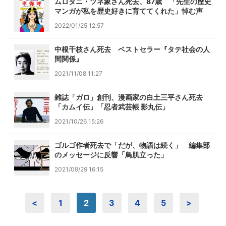
ムロタニ・ツネ象さん死去、87歳 「先生の歴史
マンガが私を歴史好きに育ててくれた」悼む声
2022/01/25 12:57
中根千枝さん死去 ベストセラー『タテ社会の人
間関係』
2021/11/08 11:27
雑誌「ガロ」創刊、漫画家の白土三平さん死去
「カムイ伝」「忍者武芸帳 影丸伝」
2021/10/26 15:26
ゴルゴ作者死去で「だが、物語は続く」 編集部
のメッセージに反響「鳥肌立った」
2021/09/29 16:15
<
1
2
3
4
5
>