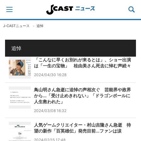
J-CASTニュース
追悼
追悼
「こんなに早くお別れが来るとは」、ショー出演
は「一生の宝物」 桂由美さん死去に悼む声続々
2024/04/30 16:28
鳥山明さん急逝に追悼の声相次ぐ 芸能界や政界
から...「受け止めきれない」「ドラゴンボールに
人生救われた」
2024/03/08 16:32
人気ゲームクリエイター・村山吉隆さん急逝 待
望の新作「百英雄伝」発売目前...ファンは涙
2024/02/15 17:48