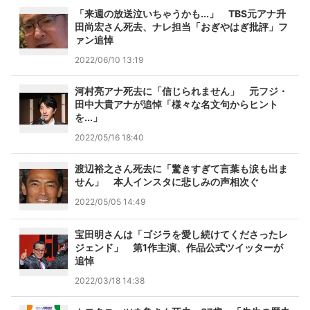
「来週の放送泣いちゃうかも...」 TBS元アナ升
田尚宏さん死去、ナレ担当「おぎやはぎ批評」フ
ァン追悼
2022/06/10 13:19
河村亮アナ死去に「信じられません」 元フジ・
田中大貴アナが追悼「様々な名文句からヒント
を...」
2022/05/16 18:40
渡辺裕之さん死去に「驚きすぎて言葉も涙も出ま
せん」 本人インスタに悲しみの声相次ぐ
2022/05/05 14:49
宝田明さんは「ゴジラを愛し続けてくださったレ
ジェンド」 第1作主演、作品公式ツイッターが
追悼
2022/03/18 14:38