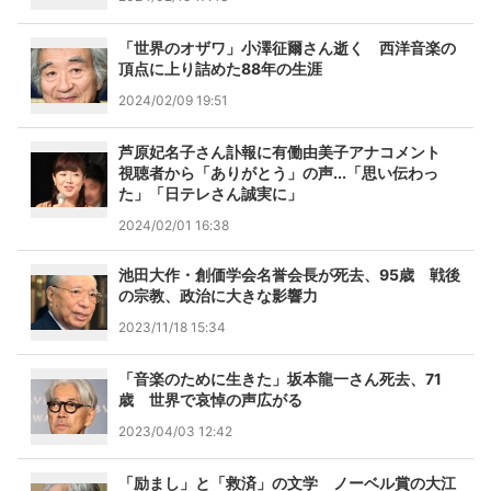
「世界のオザワ」小澤征爾さん逝く 西洋音楽の
頂点に上り詰めた88年の生涯
2024/02/09 19:51
芦原妃名子さん訃報に有働由美子アナコメント
視聴者から「ありがとう」の声...「思い伝わっ
た」「日テレさん誠実に」
2024/02/01 16:38
池田大作・創価学会名誉会長が死去、95歳 戦後
の宗教、政治に大きな影響力
2023/11/18 15:34
「音楽のために生きた」坂本龍一さん死去、71
歳 世界で哀悼の声広がる
2023/04/03 12:42
「励まし」と「救済」の文学 ノーベル賞の大江