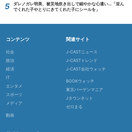
ダレノガレ明美、被災地炊き出しで細やかな心遣い...「並ん
でくれた子やとりにきてくれた子にシールを」
コンテンツ
関連サイト
社会
J-CASTニュース
政治
J-CASTトレンド
経済
J-CAST会社ウォッチ
IT
BOOKウォッチ
エンタメ
東京バーゲンマニア
スポーツ
Jタウンネット
メディア
ゼロまる
動画