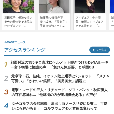
三田寛子、優雅な淡い
加藤茶の45歳年下
フィギュア・中井亜
制
黄色の着物姿で上品な
妻・綾菜、「美文字」
美、華麗にトリプルア
う
たたずまいで ...
手書き勉強ノート...
クセル決める 「...
一
J-CASTニュース
アクセスランキング
もっと見る
顔面付近の155キロ直球にヘルメット叩きつけたDeNAルーキ
ー宮下朝陽に擁護の声 「負けん気必要」と球団OB
元卓球・石川佳純、イケメン陸上選手と2ショット 「メチャ
可愛い」「かわいい笑顔」「美男美女」話題に
電撃トレードの巨人・リチャード、ソフトバンク・秋広優人
の存在感薄れ...「他球団の方が出場機会ある」の声が
女子ゴルフの金沢志奈、肩出し白ノースリ姿に反響...「可愛
いにも程がある」 ゴルフウェア姿と雰囲気変わって