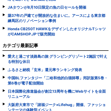
JAタウンが8月10日限定の魚の日セールを開催
築37年の戸建てが開放的な住まいに。アースによる東京都
練馬区のリノベーション事例
Honda CB250T HAWKをデザインしたオリジナルTシャツ
がCAMSHOP.JPで販売開始
カテゴリ最新記事
愛犬と過ごす淡路島の旅 グランピングリゾート2施設で叶え
る特別な休日
ふるさと納税「玄米」還元率ランキング発表
中国BLファンタジー「二哈和他的白猫師尊」邦訳版第5巻・
第6巻が電子配信開始
日本国際化推進協会が創立13周年を機にWebサイトを全面
リニューアル
大阪府大東市で「諸福ジーク×Lifehug」開催、ファッショ
ンテーマの体験型イベント