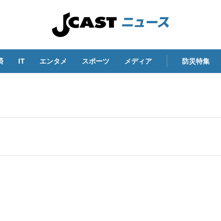
済
IT
エンタメ
スポーツ
メディア
防災特集