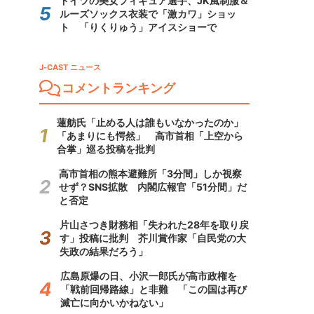
ドイツの美女フィギュア選手、JK風制服＆
ルーズソックス衣装で「激カワ」ショッ
ト 「りくりゅう」アイスショーで
J-CAST ニュース
コメントランキング
蓮舫氏「止める人は誰もいなかったのか」
「あまりにも愕然」 高市首相「上空から
合掌」巡る投稿を批判
高市首相の熊本避難所「3分間」しか視察
せず？SNS拡散 内閣広報官「51分間」だ
と否定
片山さつき財務相「失われた28年を取り戻
す」投稿に批判 芥川賞作家「自民党の大
失政の結果だろう」
広島原爆の日、小沢一郎氏が高市政権を
「戦前回帰路線」と非難 「この国は再び
滅亡に向かいかねない」