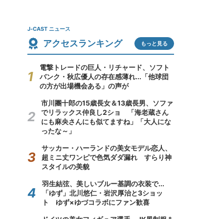
J-CAST ニュース
アクセスランキング
もっと見る
電撃トレードの巨人・リチャード、ソフト
バンク・秋広優人の存在感薄れ...「他球団
の方が出場機会ある」の声が
市川團十郎の15歳長女＆13歳長男、ソファ
でリラックス仲良し2ショ 「海老蔵さん
にも麻央さんにも似てますね」「大人にな
ったな～」
サッカー・ハーランドの美女モデル恋人、
超ミニ丈ワンピで色気ダダ漏れ すらり神
スタイルの美貌
羽生結弦、美しいブルー基調の衣装で...
「ゆず」北川悠仁・岩沢厚治と3ショッ
ト ゆず×ゆづコラボにファン歓喜