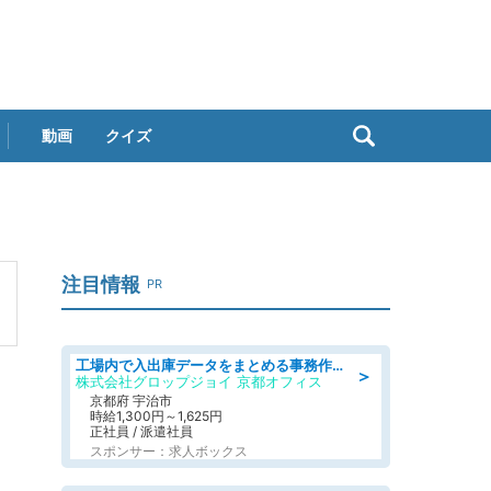
動画
クイズ
注目情報
PR
工場内で入出庫データをまとめる事務作業/車通勤OK/交通費支給/食堂あり
＞
株式会社グロップジョイ 京都オフィス
京都府 宇治市
時給1,300円～1,625円
正社員 / 派遣社員
スポンサー：求人ボックス