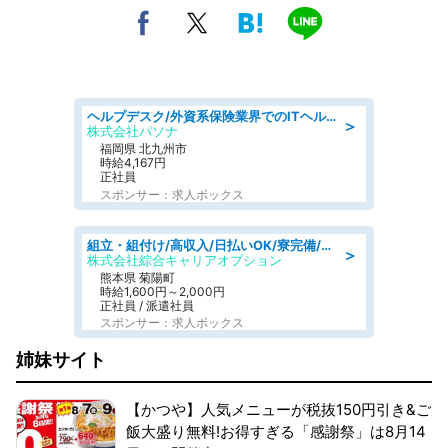
ヘルプデスク/外資系保険業界でのITヘルプデスク業務/駅近/即日勤務可/ヘルプデスク
＞
株式会社パソナ
福岡県 北九州市
時給4,167円
正社員
スポンサー：求人ボックス
組立・組付け/高収入/日払いOK/寮完備/交替制/20・30・40代活躍中
＞
株式会社綜合キャリアオプション
熊本県 菊陽町
時給1,600円～2,000円
正社員 / 派遣社員
スポンサー：求人ボックス
姉妹サイト
【かつや】人気メニューが税抜150円引き&ご
飯大盛り無料!お得すぎる「感謝祭」は8月14