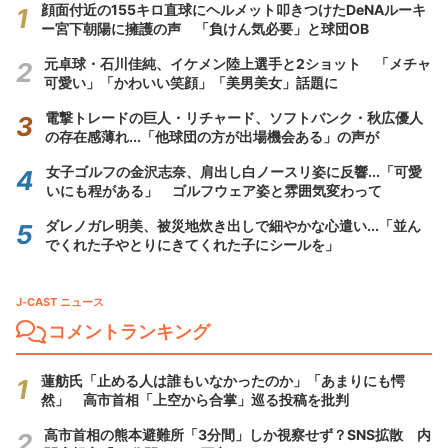
顔面付近の155キロ直球にヘルメット叩きつけたDeNAルーキ
ー宮下朝陽に擁護の声 「負けん気必要」と球団OB
元卓球・石川佳純、イケメン陸上選手と2ショット 「メチャ
可愛い」「かわいい笑顔」「美男美女」話題に
電撃トレードの巨人・リチャード、ソフトバンク・秋広優人
の存在感薄れ...「他球団の方が出場機会ある」の声が
女子ゴルフの金沢志奈、肩出し白ノースリ姿に反響...「可愛
いにも程がある」 ゴルフウェア姿と雰囲気変わって
ダレノガレ明美、被災地炊き出しで細やかな心遣い...「並ん
でくれた子やとりにきてくれた子にシールを」
J-CAST ニュース
コメントランキング
蓮舫氏「止める人は誰もいなかったのか」「あまりにも愕
然」 高市首相「上空から合掌」巡る投稿を批判
高市首相の熊本避難所「3分間」しか視察せず？SNS拡散 内