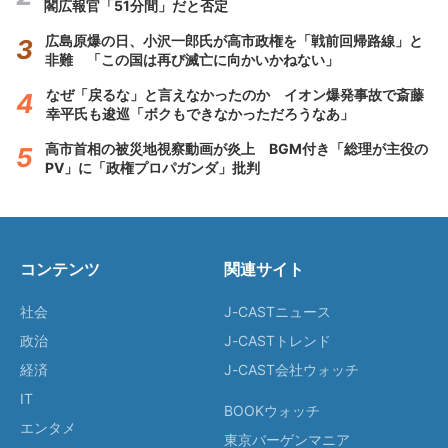
閣広報官「51分間」だと否定
広島原爆の日、小沢一郎氏が高市政権を「戦前回帰路線」と
非難 「この国は再び滅亡に向かいかねない」
なぜ「戻るな」と言えなかったのか イオン爆発事故で斎藤
幸平氏も逡巡「ボクもできなかっただろうなあ」
高市首相の被災地視察動画が炎上 BGM付き「総理が主役の
PV」に「政権プロパガンダ」批判
コンテンツ
関連サイト
社会
J-CASTニュース
政治
J-CASTトレンド
経済
J-CAST会社ウォッチ
IT
BOOKウォッチ
エンタメ
東京バーゲンマニア