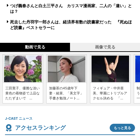
つげ義春さんと白土三平さん カリスマ漫画家、二人の「違い」と
は？
死去した丹羽宇一郎さんは、経済界有数の読書家だった 『死ぬほ
ど読書』ベストセラーに
動画で見る
画像で見る
三田寛子、優雅な淡い
加藤茶の45歳年下
フィギュア・中井亜
制
黄色の着物姿で上品な
妻・綾菜、「美文字」
美、華麗にトリプルア
う
たたずまいで ...
手書き勉強ノート...
クセル決める 「...
一
J-CAST ニュース
アクセスランキング
もっと見る